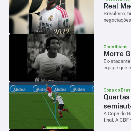
Real Mad
Brasileiro, 
negociações
Corinthians
Morre Ge
Ex-atacante 
equipe que e
Copa do Brasi
Quartas
semiaut
A Copa do Br
final. A CBF