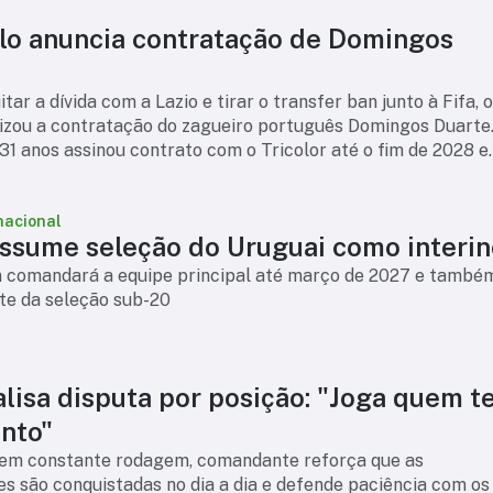
lo anuncia contratação de Domingos
tar a dívida com a Lazio e tirar o transfer ban junto à Fifa, 
lizou a contratação do zagueiro português Domingos Duarte
31 anos assinou contrato com o Tricolor até o fim de 2028 e
ser um reforço par
nacional
assume seleção do Uruguai como interin
n comandará a equipe principal até março de 2027 e també
nte da seleção sub-20
alisa disputa por posição: "Joga quem 
nto"
em constante rodagem, comandante reforça que as
s são conquistadas no dia a dia e defende paciência com os