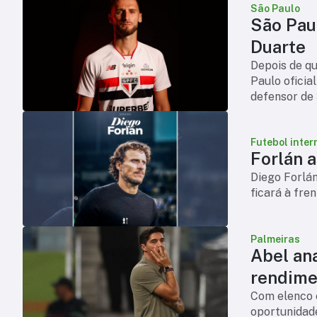
São Paulo
São Pau
Duarte
Depois de qui
Paulo oficia
defensor de 
chega para 
Futebol inter
Forlán 
Diego Forlá
ficará à fre
Palmeiras
Abel an
rendime
Com elenco 
oportunidade