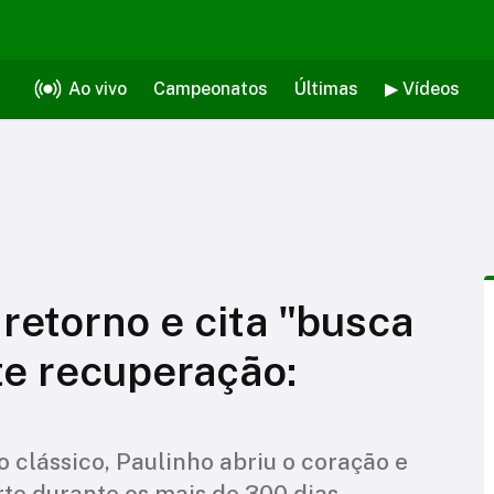
Ao vivo
Campeonatos
Últimas
▶ Vídeos
retorno e cita "busca
te recuperação:
clássico, Paulinho abriu o coração e
te durante os mais de 300 dias