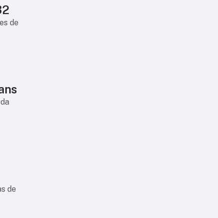
32
es de
ians
 da
as de