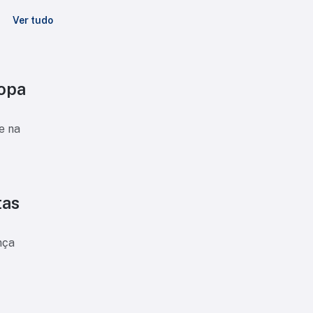
Ver tudo
Copa
e na
tas
nça