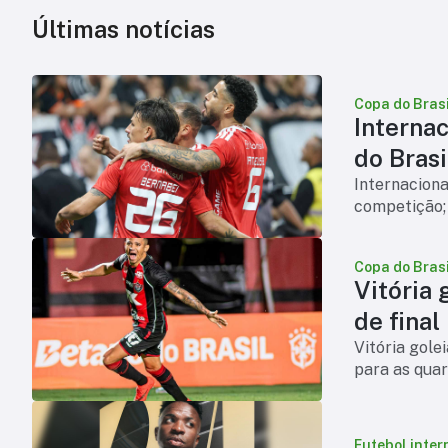
Últimas notícias
Copa do Brasi
Internac
do Brasi
Internaciona
competição;
Copa do Brasi
Vitória 
de final
Vitória gole
para as quar
Futebol inter