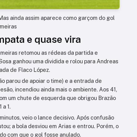
Mas ainda assim aparece como garçom do gol
lmeiras
mpata e quase vira
meiras retomou as rédeas da partida e
Sosa ganhou uma dividida e rolou para Andreas
rada de Flaco López.
ão parou de apoiar o time) e a entrada de
lesão, incendiou ainda mais o ambiente. Aos 41,
 com um chute de esquerda que obrigou Brazão
 a 1.
 minutos, veio o lance decisivo. Após confusão
utou; a bola desviou em Arias e entrou. Porém, o
ndo com que o gol fosse anulado.