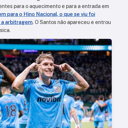
entes para o aquecimento e para a entrada em
em para o Hino Nacional, o que se viu foi
 a arbitragem
. O Santos não apareceu e entrou
sica.