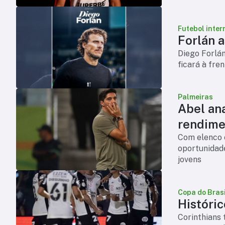
chega para 
Futebol inter
Forlán 
Diego Forlá
ficará à fre
Palmeiras
Abel an
rendime
Com elenco 
oportunidade
jovens
Copa do Brasi
Históric
Corinthians 