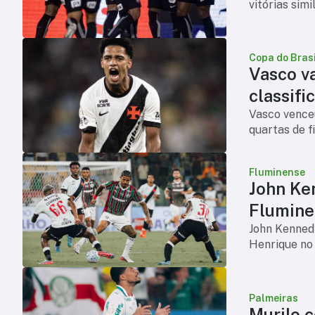
vitórias sim
Copa do Brasi
Vasco v
classifi
Vasco venceu
quartas de f
Fluminense
John Ke
Flumine
John Kennedy
Henrique no
Palmeiras
Murilo 