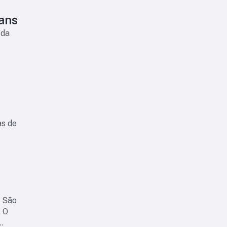
ians
 da
as de
o São
. O