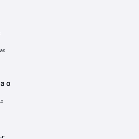
s
 as
a o
lo
r"