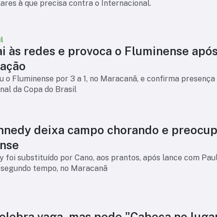
ilares à que precisa contra o Internacional.
l
ai às redes e provoca o Fluminense apó
cação
 o Fluminense por 3 a 1, no Maracanã, e confirma presença
inal da Copa do Brasil
nnedy deixa campo chorando e preocup
nse
 foi substituído por Cano, aos prantos, após lance com Pau
 segundo tempo, no Maracanã
celebra vaga, mas pede "Cabeça no luga