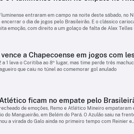
Fluminense entraram em campo na noite deste sábado, no N
 encerrar o dia de jogos pelo Brasileirão. E o clássico carioc
ta emoção, com direito a um golaço de falta de Alex Telles
lto nível do zague
Coritiba vence a Chapecoense em jogos com l
2 a 1 leva o Coritiba ao 8º lugar, mas time perde três machu
zagueiro que caiu no túnel ao comemorar gol anulado
tlético ficam no empate pelo Brasileir
recheado de emoções, Remo e Atlético Mineiro empataram 
dio do Mangueirão, em Belém do Pará. O Azulão saiu na fren
mou a virada do Galo ainda no primeiro tempo com Reinier e
tudo, na etapa final, Ga