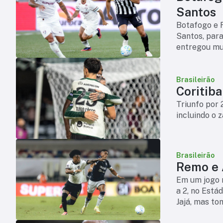
Santos
Botafogo e 
Santos, para
entregou mui
atuação de a
Brasileirão
Triunfo por 
incluindo o 
Brasileirão
Remo e A
Em um jogo 
a 2, no Está
Jajá, mas to
Bernard. Con