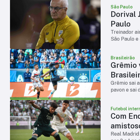
São Paulo
Dorival 
Paulo
Treinador ai
São Paulo e 
Brasileirão
Grêmio v
Brasilei
Grêmio sai a
pavon e sai 
Futebol inter
Com End
amistos
Real Madrid 