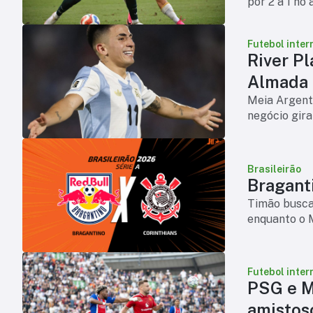
por 2 a 1 no
Futebol inter
River Pl
Almada
Meia Argenti
negócio gira
Brasileirão
Braganti
Timão busca 
enquanto o 
Futebol inter
PSG e M
amistos