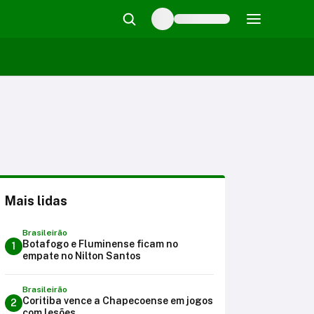
Mais lidas
Brasileirão
Botafogo e Fluminense ficam no
1
empate no Nilton Santos
Brasileirão
Coritiba vence a Chapecoense em jogos
2
com lesões