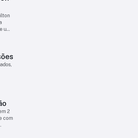
ilton
a
 e um
esões
cados,
ão
em 2
te com