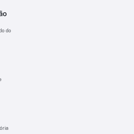
São
do do
e
ória