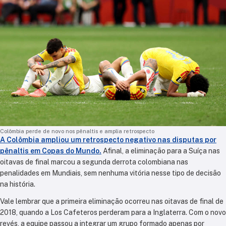
Colômbia perde de novo nos pênaltis e amplia retrospecto
A
Colômbia
ampliou um retrospecto negativo nas disputas por
pênaltis em Copas do Mundo.
Afinal, a eliminação para a
Suíça
nas
oitavas de final marcou a segunda derrota colombiana nas
penalidades em Mundiais, sem nenhuma vitória nesse tipo de decisão
na história.
Vale lembrar que a primeira eliminação ocorreu nas oitavas de final de
2018
, quando a Los Cafeteros perderam para a
Inglaterra
. Com o novo
revés, a equipe passou a integrar um grupo formado apenas por