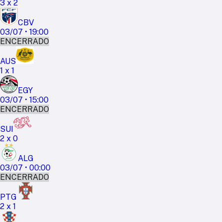
3
x
2
CBV
03/07
•
19:00
ENCERRADO
AUS
1
x
1
EGY
03/07
•
15:00
ENCERRADO
SUI
2
x
0
ALG
03/07
•
00:00
ENCERRADO
PTG
2
x
1