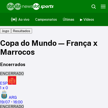
Copa do Mundo
•
França x
Marrocos
Ao vivo
Campeonatos
Últimas
▶ Vídeos
Jogo
Resultados
Copa do Mundo
—
França
x
Marrocos
Encerrados
ENCERRADO
ESP
1
x
0
ARG
19/07
•
16:00
ENCERRADO