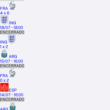
FRA
4
x
6
ING
18/07
•
18:00
ENCERRADO
ING
1
x
2
ARG
15/07
•
16:00
ENCERRADO
FRA
0
x
2
ESP
14/07
•
16:00
ENCERRADO
ARG