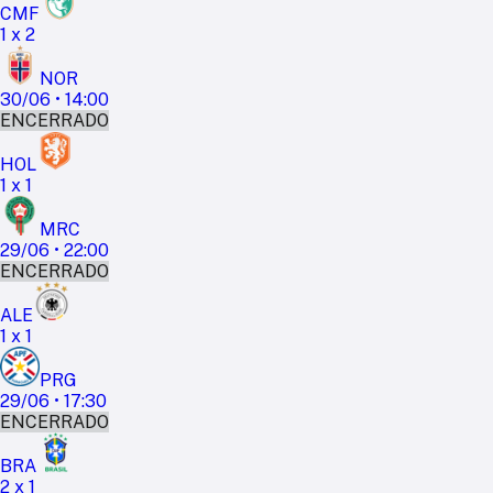
CMF
1
x
2
NOR
30/06
•
14:00
ENCERRADO
HOL
1
x
1
MRC
29/06
•
22:00
ENCERRADO
ALE
1
x
1
PRG
29/06
•
17:30
ENCERRADO
BRA
2
x
1