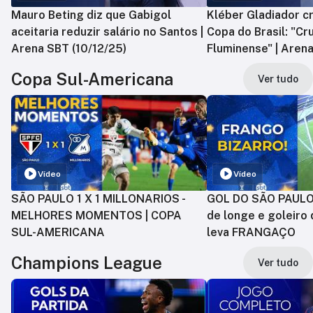
Mauro Beting diz que Gabigol
Kléber Gladiador cr
aceitaria reduzir salário no Santos |
Copa do Brasil: "Cr
Arena SBT (10/12/25)
Fluminense" | Arena
Copa Sul-Americana
Ver tudo
Vídeo
Vídeo
SÃO PAULO 1 X 1 MILLONARIOS -
GOL DO SÃO PAULO:
MELHORES MOMENTOS | COPA
de longe e goleiro 
SUL-AMERICANA
leva FRANGAÇO
Champions League
Ver tudo