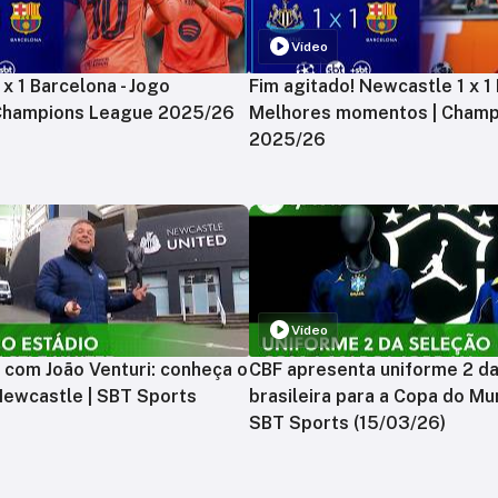
Vídeo
x 1 Barcelona - Jogo
Fim agitado! Newcastle 1 x 1 
 Champions League 2025/26
Melhores momentos | Champ
2025/26
Vídeo
 com João Venturi: conheça o
CBF apresenta uniforme 2 d
Newcastle | SBT Sports
brasileira para a Copa do Mu
SBT Sports (15/03/26)