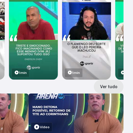
1min
1min
1min
Ver tudo
Vídeo