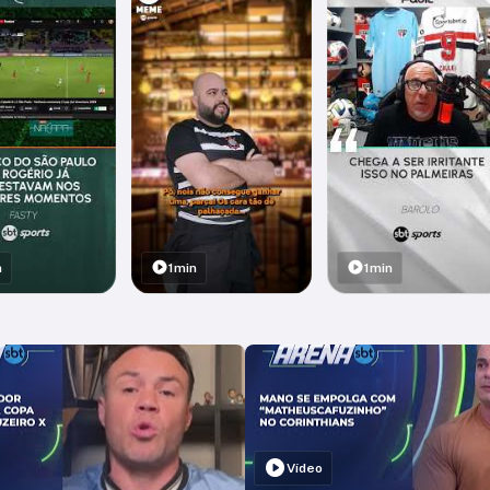
n
1min
1min
Vídeo