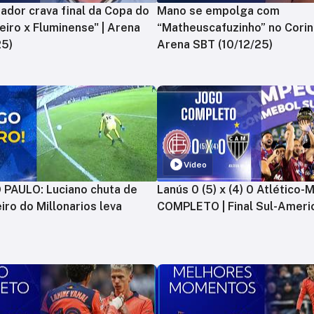
ador crava final da Copa do
Mano se empolga com
zeiro x Fluminense" | Arena
“Matheuscafuzinho” no Corint
25)
Arena SBT (10/12/25)
Vídeo
PAULO: Luciano chuta de
Lanús 0 (5) x (4) 0 Atlético-
iro do Millonarios leva
COMPLETO | Final Sul-Ameri