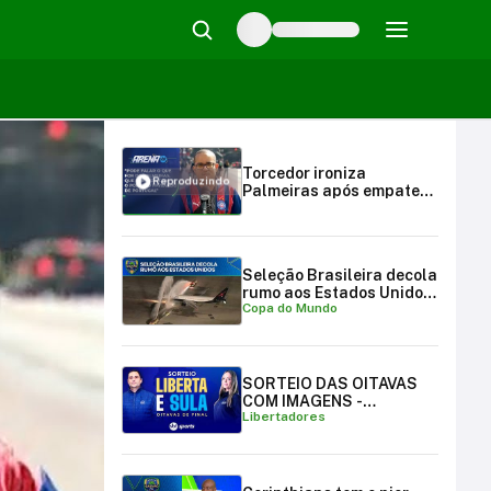
Torcedor ironiza
Reproduzindo
Palmeiras após empate
com Porto: "Paysandu de
Portugal" | Arena SBT
(18/06/25)
Seleção Brasileira decola
rumo aos Estados Unidos
Copa do Mundo
para a Copa do Mundo
SORTEIO DAS OITAVAS
COM IMAGENS -
Libertadores
LIBERTADORES E
SULAMERICANA