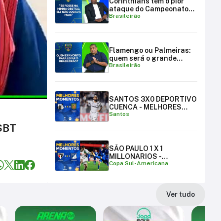
Corinthians tem o pior
ataque do Campeonato
Brasileirão
Brasileiro
Flamengo ou Palmeiras:
quem será o grande
Brasileirão
campeão brasileiro?
SANTOS 3X0 DEPORTIVO
CUENCA - MELHORES
Santos
MOMENTOS
 SBT
SÃO PAULO 1 X 1
MILLONARIOS -
Copa Sul-Americana
MELHORES MOMENTOS |
COPA SUL-AMERICANA
Ver tudo