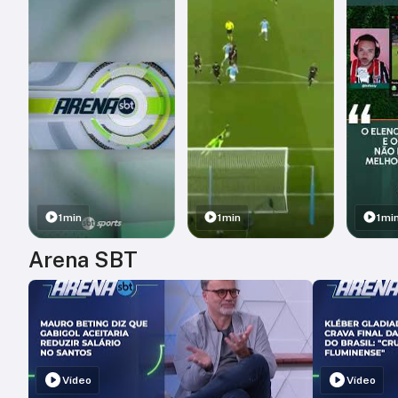
1min
1min
1mi
Arena SBT
Vídeo
Vídeo