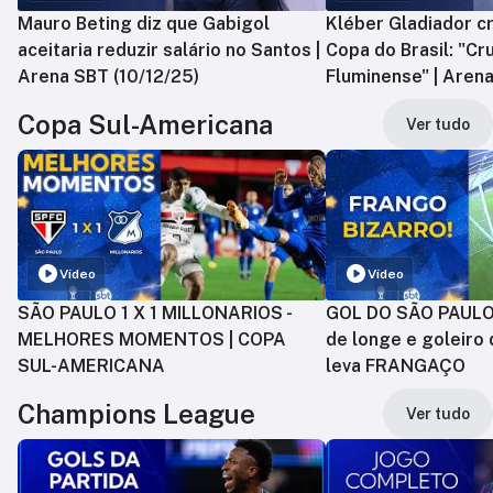
Mauro Beting diz que Gabigol
Kléber Gladiador cr
aceitaria reduzir salário no Santos |
Copa do Brasil: "Cr
Arena SBT (10/12/25)
Fluminense" | Arena
Copa Sul-Americana
Ver tudo
Vídeo
Vídeo
SÃO PAULO 1 X 1 MILLONARIOS -
GOL DO SÃO PAULO:
MELHORES MOMENTOS | COPA
de longe e goleiro 
SUL-AMERICANA
leva FRANGAÇO
Champions League
Ver tudo