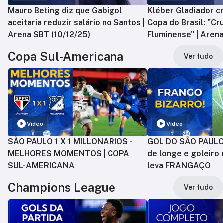
Mauro Beting diz que Gabigol
Kléber Gladiador cr
aceitaria reduzir salário no Santos |
Copa do Brasil: "Cr
Arena SBT (10/12/25)
Fluminense" | Arena
Copa Sul-Americana
Ver tudo
Vídeo
Vídeo
SÃO PAULO 1 X 1 MILLONARIOS -
GOL DO SÃO PAULO:
MELHORES MOMENTOS | COPA
de longe e goleiro 
SUL-AMERICANA
leva FRANGAÇO
Champions League
Ver tudo