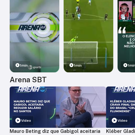
1min
1min
1mi
Arena SBT
Vídeo
Vídeo
Mauro Beting diz que Gabigol aceitaria
Kléber Gladi