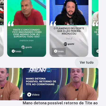
1min
1min
1min
Ver tudo
Vídeo
Mano detona possível retorno de Tite ao