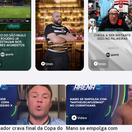
n
1min
1min
Vídeo
ador crava final da Copa do
Mano se empolga com