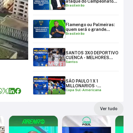
ataque do Campeonato
Brasileirão
Brasileiro
Flamengo ou Palmeiras:
quem será o grande
Brasileirão
campeão brasileiro?
SANTOS 3X0 DEPORTIVO
CUENCA - MELHORES
Santos
MOMENTOS
SÃO PAULO 1 X 1
MILLONARIOS -
Copa Sul-Americana
MELHORES MOMENTOS |
COPA SUL-AMERICANA
Ver tudo