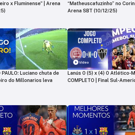
zeiro x Fluminense" | Arena
“Matheuscafuzinho” no Corint
25)
Arena SBT (10/12/25)
Vídeo
PAULO: Luciano chuta de
Lanús 0 (5) x (4) 0 Atlético-
iro do Millonarios leva
COMPLETO | Final Sul-Ameri