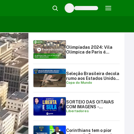
Olimpíadas 2024: Vila
Reproduzindo
Olímpica de Paris é
inaugurada | SBT Sports
(03/03/24)
Seleção Brasileira decola
rumo aos Estados Unidos
Copa do Mundo
para a Copa do Mundo
SORTEIO DAS OITAVAS
COM IMAGENS -
Libertadores
LIBERTADORES E
SULAMERICANA
Corinthians tem o pior