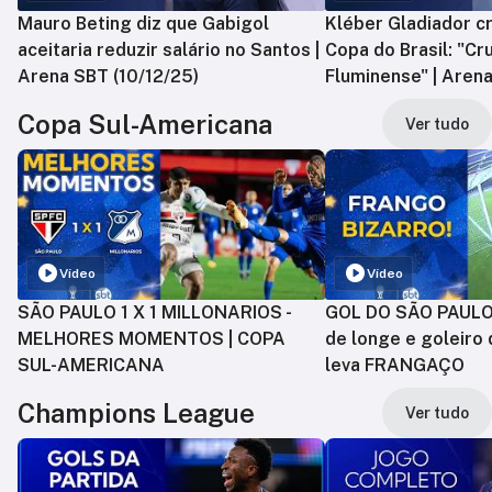
Mauro Beting diz que Gabigol
Kléber Gladiador cr
aceitaria reduzir salário no Santos |
Copa do Brasil: "Cr
Arena SBT (10/12/25)
Fluminense" | Arena
Copa Sul-Americana
Ver tudo
Vídeo
Vídeo
SÃO PAULO 1 X 1 MILLONARIOS -
GOL DO SÃO PAULO:
MELHORES MOMENTOS | COPA
de longe e goleiro 
SUL-AMERICANA
leva FRANGAÇO
Champions League
Ver tudo