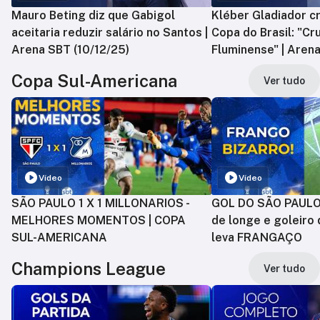
Mauro Beting diz que Gabigol
Kléber Gladiador cr
aceitaria reduzir salário no Santos |
Copa do Brasil: "Cr
Arena SBT (10/12/25)
Fluminense" | Arena
Copa Sul-Americana
Ver tudo
Vídeo
Vídeo
SÃO PAULO 1 X 1 MILLONARIOS -
GOL DO SÃO PAULO:
MELHORES MOMENTOS | COPA
de longe e goleiro 
SUL-AMERICANA
leva FRANGAÇO
Champions League
Ver tudo