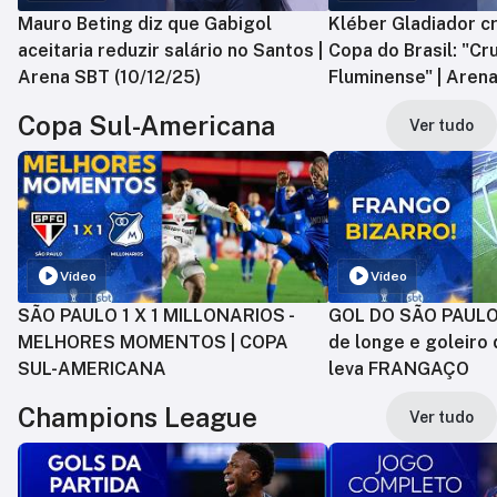
Mauro Beting diz que Gabigol
Kléber Gladiador cr
aceitaria reduzir salário no Santos |
Copa do Brasil: "Cr
Arena SBT (10/12/25)
Fluminense" | Arena
Copa Sul-Americana
Ver tudo
Vídeo
Vídeo
SÃO PAULO 1 X 1 MILLONARIOS -
GOL DO SÃO PAULO:
MELHORES MOMENTOS | COPA
de longe e goleiro 
SUL-AMERICANA
leva FRANGAÇO
Champions League
Ver tudo