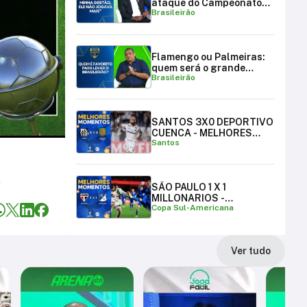
ataque do Campeonato
Brasileirão
Brasileiro
Flamengo ou Palmeiras:
quem será o grande
Brasileirão
campeão brasileiro?
SANTOS 3X0 DEPORTIVO
CUENCA - MELHORES
Santos
MOMENTOS
A
SÃO PAULO 1 X 1
MILLONARIOS -
Copa Sul-Americana
MELHORES MOMENTOS |
COPA SUL-AMERICANA
Ver tudo