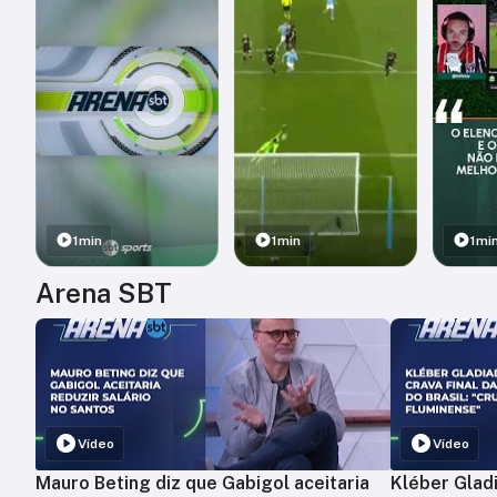
1min
1min
1mi
Arena SBT
Vídeo
Vídeo
Mauro Beting diz que Gabigol aceitaria
Kléber Gladi