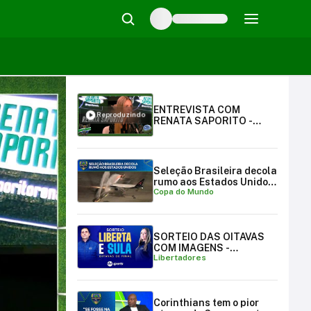
ENTREVISTA COM
Reproduzindo
RENATA SAPORITO -
NINHO DA CORUJA EP. 23 -
2ª TEMPORADA
Seleção Brasileira decola
rumo aos Estados Unidos
Copa do Mundo
para a Copa do Mundo
SORTEIO DAS OITAVAS
COM IMAGENS -
Libertadores
LIBERTADORES E
SULAMERICANA
Corinthians tem o pior