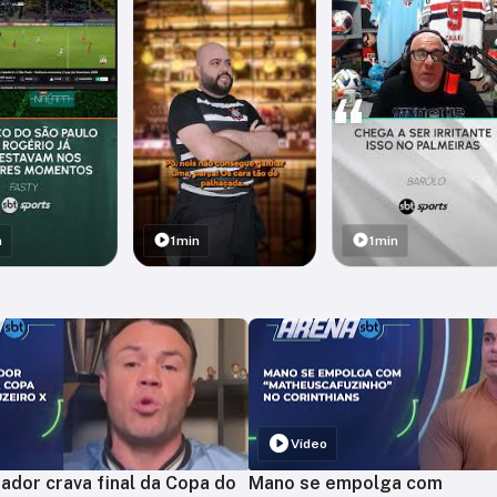
n
1min
1min
Vídeo
ador crava final da Copa do
Mano se empolga com