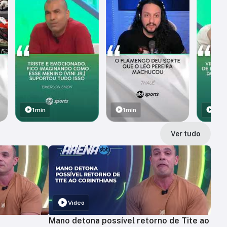
1min
1min
1min
Ver tudo
Vídeo
Mano detona possível retorno de Tite ao