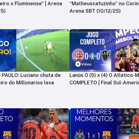
zeiro x Fluminense" | Arena
“Matheuscafuzinho” no Corint
25)
Arena SBT (10/12/25)
Vídeo
PAULO: Luciano chuta de
Lanús 0 (5) x (4) 0 Atlético-
iro do Millonarios leva
COMPLETO | Final Sul-Ameri