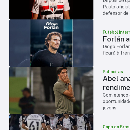
Depois de qui
Paulo oficia
defensor de 
chega para 
Futebol inter
Forlán 
Diego Forlá
ficará à fre
Palmeiras
Abel an
rendime
Com elenco 
oportunidade
jovens
Copa do Brasi