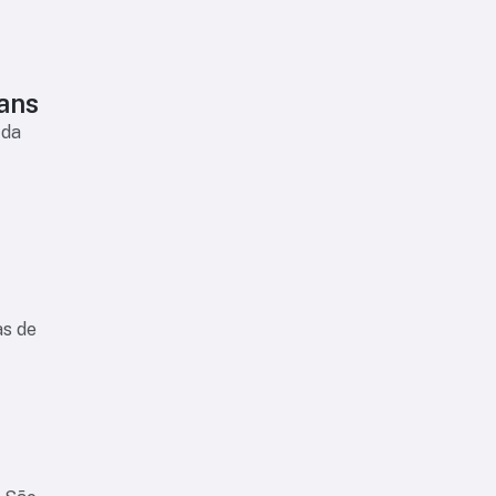
ians
 da
as de