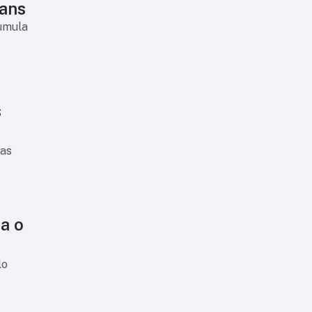
ians
cumula
s
 as
a o
lo