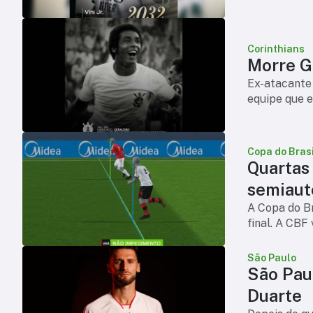
Corinthians
Morre Ge
Ex-atacante 
equipe que e
Copa do Brasi
Quartas
semiaut
A Copa do Br
final. A CBF
São Paulo
São Pau
Duarte