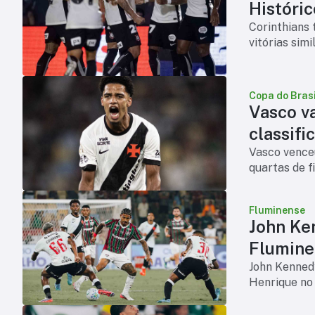
Históric
Corinthians 
vitórias sim
Copa do Brasi
Vasco v
classifi
Vasco venceu
quartas de f
Fluminense
John Ke
Flumine
John Kennedy
Henrique no