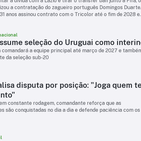
tar a dívida com a Lazio e tirar o transfer ban junto à Fifa, 
lizou a contratação do zagueiro português Domingos Duarte
31 anos assinou contrato com o Tricolor até o fim de 2028 e
ser um reforço par
nacional
assume seleção do Uruguai como interin
n comandará a equipe principal até março de 2027 e també
nte da seleção sub-20
alisa disputa por posição: "Joga quem 
nto"
em constante rodagem, comandante reforça que as
s são conquistadas no dia a dia e defende paciência com os
l