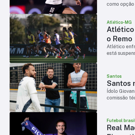
como opção p
Atlético-MG
Atlétic
o Remo
Atlético en
está suspens
Santos
Santos r
Ídolo Giova
comissão téc
Futebol brasi
Real Ma