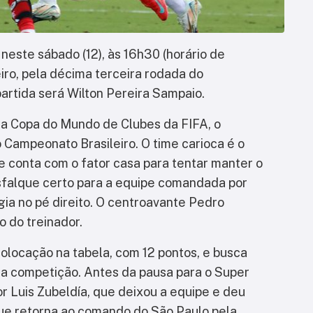
este sábado (12), às 16h30 (horário de
eiro, pela décima terceira rodada do
partida será Wilton Pereira Sampaio.
 da Copa do Mundo de Clubes da FIFA, o
 Campeonato Brasileiro. O time carioca é o
e conta com o fator casa para tentar manter o
falque certo para a equipe comandada por
rgia no pé direito. O centroavante Pedro
o do treinador.
olocação na tabela, com 12 pontos, e busca
 na competição. Antes da pausa para o Super
r Luis Zubeldía, que deixou a equipe e deu
ue retorna ao comando do São Paulo pela