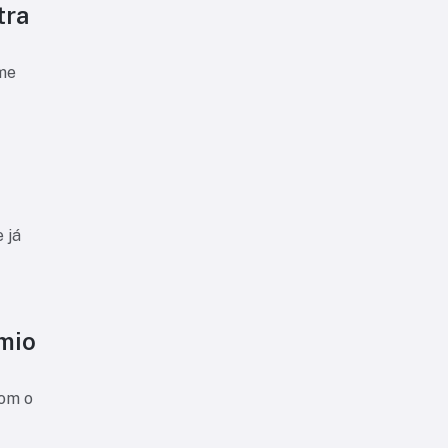
tra
ime
 já
êmio
com o