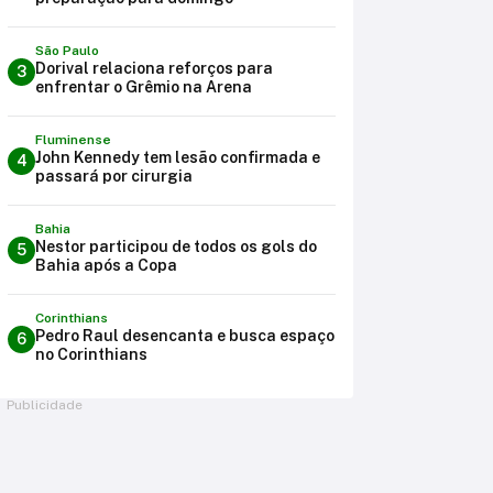
São Paulo
Dorival relaciona reforços para
3
enfrentar o Grêmio na Arena
Fluminense
John Kennedy tem lesão confirmada e
4
passará por cirurgia
Bahia
Nestor participou de todos os gols do
5
Bahia após a Copa
Corinthians
Pedro Raul desencanta e busca espaço
6
no Corinthians
Publicidade