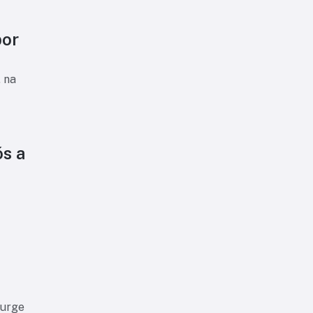
por
 na
ós a
surge