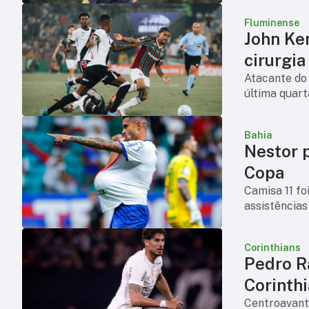
Fluminense
John Ke
cirurgia
Atacante do 
última quart
Bahia
Nestor p
Copa
Camisa 11 fo
assistências
Corinthians
Pedro R
Corinth
Centroavante