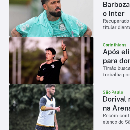
Barboza 
o Inter
Recuperado d
titular dian
Corinthians
Após eli
para do
Timão busca 
trabalha par
São Paulo
Dorival 
na Aren
Recém-contr
elenco do S