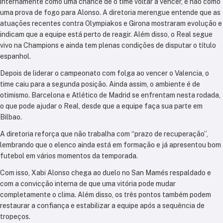
internamente como uma chance de o time voltar a vencer, e não como
uma prova de fogo para Alonso. A diretoria merengue entende que as
atuações recentes contra Olympiakos e Girona mostraram evolução e
indicam que a equipe está perto de reagir. Além disso, o Real segue
vivo na Champions e ainda tem plenas condições de disputar o título
espanhol.
Depois de liderar o campeonato com folga ao vencer o Valencia, o
time caiu para a segunda posição. Ainda assim, o ambiente é de
otimismo. Barcelona e Atlético de Madrid se enfrentam nesta rodada,
o que pode ajudar o Real, desde que a equipe faça sua parte em
Bilbao.
A diretoria reforça que não trabalha com “prazo de recuperação”,
lembrando que o elenco ainda está em formação e já apresentou bom
futebol em vários momentos da temporada.
Com isso, Xabi Alonso chega ao duelo no San Mamés respaldado e
com a convicção interna de que uma vitória pode mudar
completamente o clima. Além disso, os três pontos também podem
restaurar a confiança e estabilizar a equipe após a sequência de
tropeços.