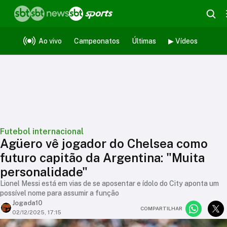
Ao vivo
Campeonatos
Últimas
▶ Vídeos
Futebol internacional
Agüero vê jogador do Chelsea como
futuro capitão da Argentina: "Muita
personalidade"
Lionel Messi está em vias de se aposentar e ídolo do City aponta um
possível nome para assumir a função
Jogada10
COMPARTILHAR
02/12/2025, 17:15