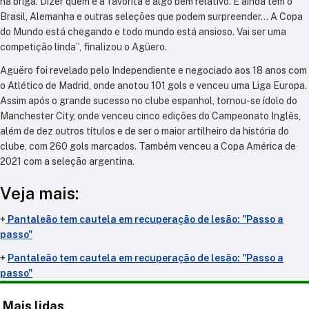
na briga. Dizer quem é a favorita é algo bem relativo. E ainda tem o
Brasil, Alemanha e outras seleções que podem surpreender… A Copa
do Mundo está chegando e todo mundo está ansioso. Vai ser uma
competição linda”, finalizou o Agüero.
Aguëro foi revelado pelo Independiente e negociado aos 18 anos com
o Atlético de Madrid, onde anotou 101 gols e venceu uma Liga Europa.
Assim após o grande sucesso no clube espanhol, tornou-se ídolo do
Manchester City, onde venceu cinco edições do Campeonato Inglês,
além de dez outros títulos e de ser o maior artilheiro da história do
clube, com 260 gols marcados. Também venceu a Copa América de
2021 com a seleção argentina.
Veja mais:
+
Pantaleão tem cautela em recuperação de lesão: "Passo a
passo"
+
Pantaleão tem cautela em recuperação de lesão: "Passo a
passo"
Mais lidas