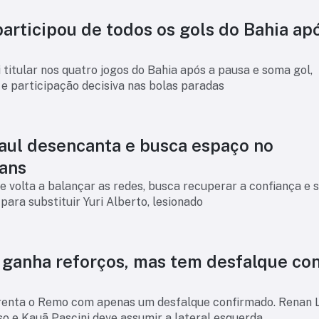
articipou de todos os gols do Bahia ap
i titular nos quatro jogos do Bahia após a pausa e soma gol,
 e participação decisiva nas bolas paradas
aul desencanta e busca espaço no
ians
 volta a balançar as redes, busca recuperar a confiança e 
ara substituir Yuri Alberto, lesionado
o ganha reforços, mas tem desfalque co
frenta o Remo com apenas um desfalque confirmado. Renan 
o e Kauã Pascini deve assumir a lateral esquerda