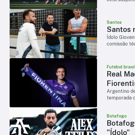
Santos
Santos r
Ídolo Giova
comissão téc
Futebol brasi
Real Ma
Fiorent
Argentino d
temporada c
Botafogo
Botafog
"Ídolo"