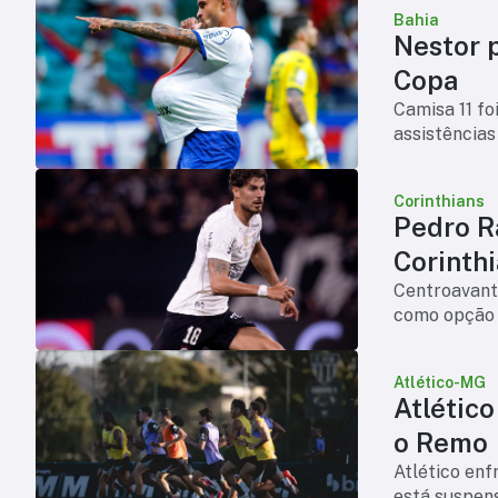
Bahia
Nestor p
Copa
Camisa 11 fo
assistências
Corinthians
Pedro R
Corinth
Centroavante
como opção p
Atlético-MG
Atlétic
o Remo
Atlético en
está suspens