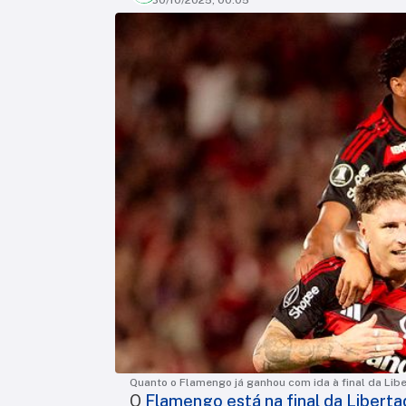
30/10/2025, 00:05
Quanto o Flamengo já ganhou com ida à final da Lib
O
Flamengo está na final da Libert