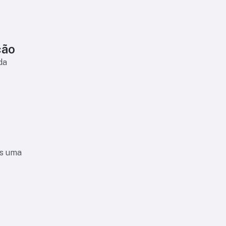
ção
da
ós uma