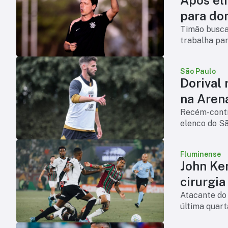
para do
Timão busca 
trabalha par
São Paulo
Dorival 
na Aren
Recém-contr
elenco do S
Fluminense
John Ke
cirurgia
Atacante do 
última quart