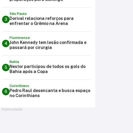
São Paulo
Dorival relaciona reforços para
3
enfrentar o Grêmio na Arena
Fluminense
John Kennedy tem lesão confirmada e
4
passará por cirurgia
Bahia
Nestor participou de todos os gols do
5
Bahia após a Copa
Corinthians
Pedro Raul desencanta e busca espaço
6
no Corinthians
Publicidade