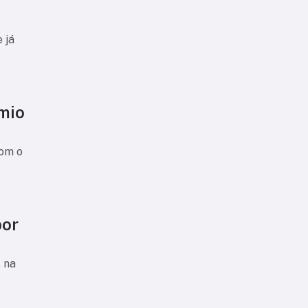
 já
êmio
com o
por
 na