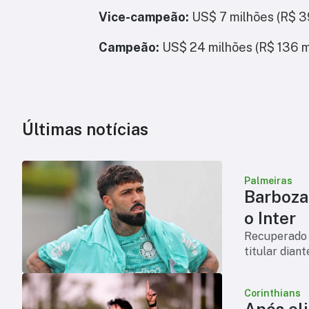
Vice-campeão:
US$ 7 milhões (R$ 3
Campeão:
US$ 24 milhões (R$ 136 m
Últimas notícias
Palmeiras
Barboza 
o Inter
Recuperado d
titular dian
Corinthians
Após eli