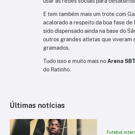
usar as redes sociais para desabafos
E tem também mais um trote com Gabr
acalorado a respeito da boa fase de 
sido dispensado ainda na base do São
outros grandes atletas que viveram s
gramados.
Tudo isso e muito mais no
Arena SB
do Ratinho.
Últimas notícias
Futebol inter