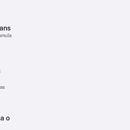
ians
cumula
s
 as
a o