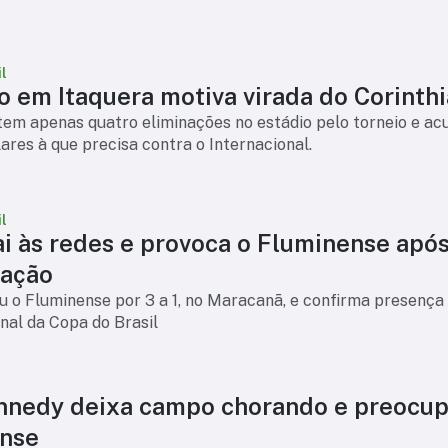
l
o em Itaquera motiva virada do Corinth
tem apenas quatro eliminações no estádio pelo torneio e a
ilares à que precisa contra o Internacional.
l
ai às redes e provoca o Fluminense apó
cação
 o Fluminense por 3 a 1, no Maracanã, e confirma presença
inal da Copa do Brasil
nnedy deixa campo chorando e preocup
nse