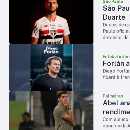
São Paulo
São Pau
Duarte
Depois de qui
Paulo oficia
defensor de 
chega para 
Futebol inter
Forlán 
Diego Forlá
ficará à fre
Palmeiras
Abel an
rendime
Com elenco 
oportunidade