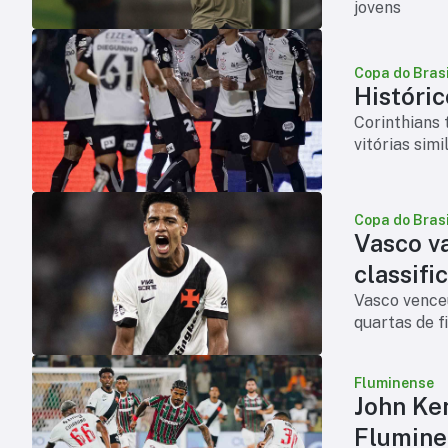
jovens
Copa do Brasi
Históric
Corinthians 
vitórias sim
Copa do Brasi
Vasco v
classifi
Vasco venceu
quartas de f
Fluminense
John Ke
Flumine