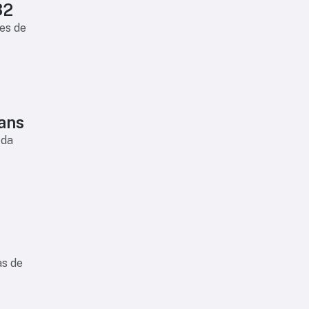
32
es de
ians
 da
as de