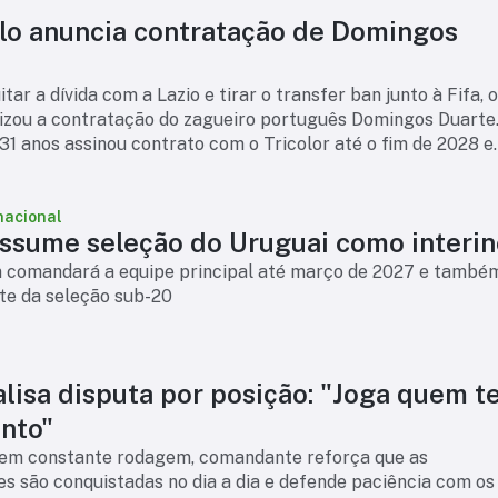
lo anuncia contratação de Domingos
tar a dívida com a Lazio e tirar o transfer ban junto à Fifa, 
lizou a contratação do zagueiro português Domingos Duarte
31 anos assinou contrato com o Tricolor até o fim de 2028 e
ser um reforço par
nacional
assume seleção do Uruguai como interin
n comandará a equipe principal até março de 2027 e també
nte da seleção sub-20
alisa disputa por posição: "Joga quem 
nto"
em constante rodagem, comandante reforça que as
s são conquistadas no dia a dia e defende paciência com os