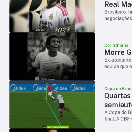
Real Mad
Brasileiro, 
negociações
Corinthians
Morre Ge
Ex-atacante 
equipe que e
Copa do Brasi
Quartas
semiaut
A Copa do Br
final. A CBF