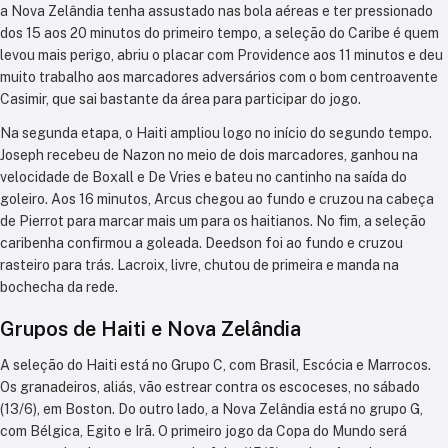
a Nova Zelândia tenha assustado nas bola aéreas e ter pressionado
dos 15 aos 20 minutos do primeiro tempo, a seleção do Caribe é quem
levou mais perigo, abriu o placar com Providence aos 11 minutos e deu
muito trabalho aos marcadores adversários com o bom centroavente
Casimir, que sai bastante da área para participar do jogo.
Na segunda etapa, o Haiti ampliou logo no início do segundo tempo.
Joseph recebeu de Nazon no meio de dois marcadores, ganhou na
velocidade de Boxall e De Vries e bateu no cantinho na saída do
goleiro. Aos 16 minutos, Arcus chegou ao fundo e cruzou na cabeça
de Pierrot para marcar mais um para os haitianos. No fim, a seleção
caribenha confirmou a goleada. Deedson foi ao fundo e cruzou
rasteiro para trás. Lacroix, livre, chutou de primeira e manda na
bochecha da rede.
Grupos de Haiti e Nova Zelândia
A seleção do Haiti está no Grupo C, com Brasil, Escócia e Marrocos.
Os granadeiros, aliás, vão estrear contra os escoceses, no sábado
(13/6), em Boston. Do outro lado, a Nova Zelândia está no grupo G,
com Bélgica, Egito e Irã. O primeiro jogo da Copa do Mundo será