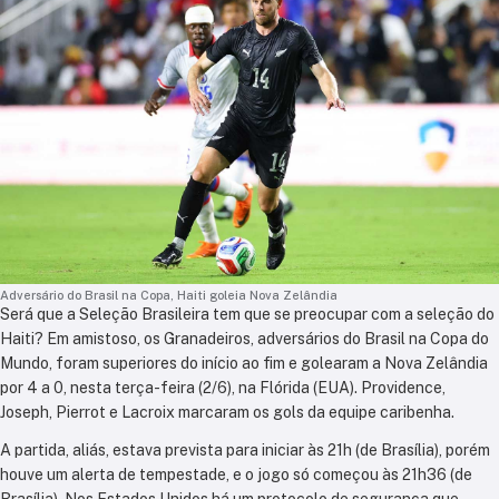
Adversário do Brasil na Copa, Haiti goleia Nova Zelândia
Será que a Seleção Brasileira tem que se preocupar com a seleção do
Haiti? Em amistoso, os Granadeiros, adversários do Brasil na Copa do
Mundo, foram superiores do início ao fim e golearam a Nova Zelândia
por 4 a 0, nesta terça-feira (2/6), na Flórida (EUA). Providence,
Joseph, Pierrot e Lacroix marcaram os gols da equipe caribenha.
A partida, aliás, estava prevista para iniciar às 21h (de Brasília), porém
houve um alerta de tempestade, e o jogo só começou às 21h36 (de
Brasília). Nos Estados Unidos há um protocolo de segurança que