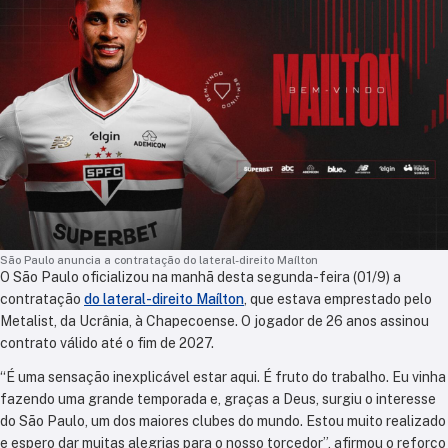
São Paulo anuncia a contratação do lateral-direito Maílton
O São Paulo oficializou na manhã desta segunda-feira (01/9) a
contratação
do lateral-direito Maílton
, que estava emprestado pelo
Metalist, da Ucrânia, à Chapecoense. O jogador de 26 anos assinou
contrato válido até o fim de 2027.
“É uma sensação inexplicável estar aqui. É fruto do trabalho. Eu vinha
fazendo uma grande temporada e, graças a Deus, surgiu o interesse
do São Paulo, um dos maiores clubes do mundo. Estou muito realizado
e espero dar muitas alegrias para o nosso torcedor”, afirmou o reforço