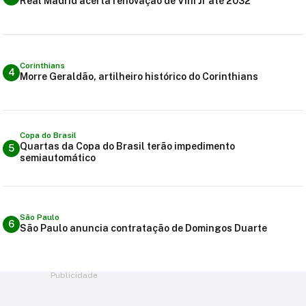
Real Madrid acerta renovação de Vini Jr até 2032
Corinthians
4
Morre Geraldão, artilheiro histórico do Corinthians
Copa do Brasil
Quartas da Copa do Brasil terão impedimento
5
semiautomático
São Paulo
6
São Paulo anuncia contratação de Domingos Duarte
Publicidade