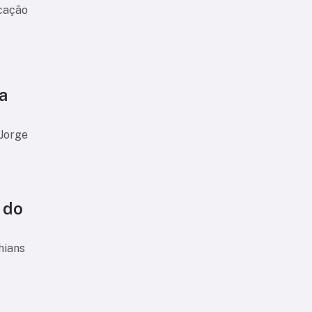
icação
a
 Jorge
 do
hians