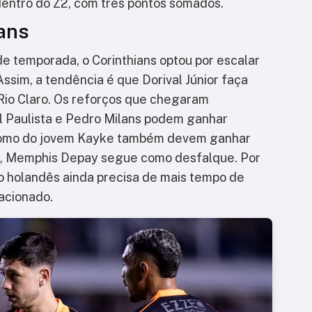
entro do Z2, com três pontos somados.
ans
de temporada, o Corinthians optou por escalar
Assim, a tendência é que Dorival Júnior faça
io Claro. Os reforços que chegaram
 Paulista e Pedro Milans podem ganhar
 como do jovem Kayke também devem ganhar
a, Memphis Depay segue como desfalque. Por
 o holandês ainda precisa de mais tempo de
lacionado.