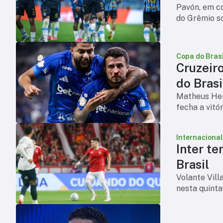
Pavón, em co
do Grêmio so
Copa do Brasi
Cruzeir
do Brasi
Matheus Henr
fecha a vitó
Internacional
Inter te
Brasil
Volante Vill
nesta quinta-