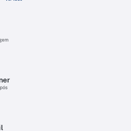
agem
ner
após
l