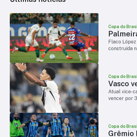
Copa do Brasi
Palmeir
Flaco López 
construída n
Copa do Brasi
Vasco v
Atual vice-c
vencer por 3
Copa do Brasi
Grêmio 