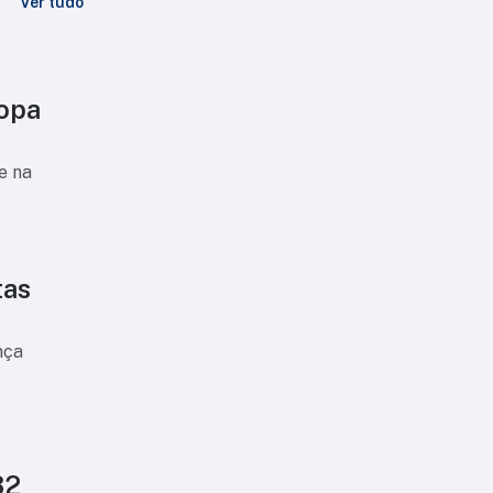
Ver tudo
Copa
e na
tas
nça
32