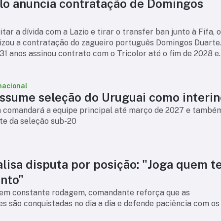
lo anuncia contratação de Domingos
tar a dívida com a Lazio e tirar o transfer ban junto à Fifa, 
lizou a contratação do zagueiro português Domingos Duarte
31 anos assinou contrato com o Tricolor até o fim de 2028 e
ser um reforço par
nacional
assume seleção do Uruguai como interin
n comandará a equipe principal até março de 2027 e també
nte da seleção sub-20
alisa disputa por posição: "Joga quem 
nto"
em constante rodagem, comandante reforça que as
s são conquistadas no dia a dia e defende paciência com os