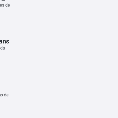
es de
ians
 da
as de