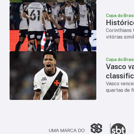
Copa do Brasi
Históric
Corinthians 
vitórias sim
Copa do Brasi
Vasco v
classifi
Vasco venceu
quartas de f