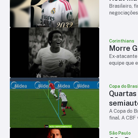
Brasileiro, 
negociações
Corinthians
Morre Ge
Ex-atacante 
equipe que e
Copa do Brasi
Quartas
semiaut
A Copa do Br
final. A CBF
São Paulo