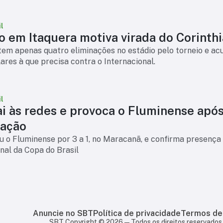
l
o em Itaquera motiva virada do Corinth
tem apenas quatro eliminações no estádio pelo torneio e a
ilares à que precisa contra o Internacional.
l
ai às redes e provoca o Fluminense apó
cação
 o Fluminense por 3 a 1, no Maracanã, e confirma presença
inal da Copa do Brasil
Anuncie no SBT
Política de privacidade
Termos de
SBT Copyright ©
2026
— Todos os direitos reservados