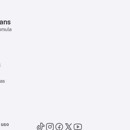
ians
cumula
s
 as
 uso