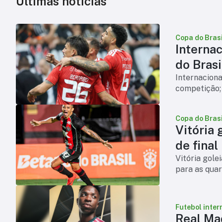
Últimas notícias
Copa do Brasi
Internac
do Brasi
Internaciona
competição;
Copa do Brasi
Vitória 
de final
Vitória gole
para as quar
Futebol inter
Real Mad