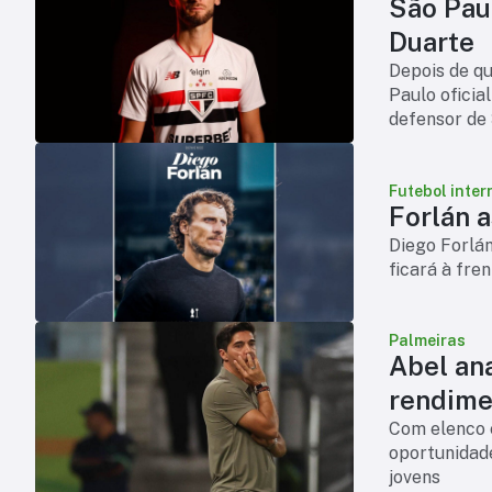
São Pau
Duarte
Depois de qui
Paulo oficia
defensor de 
chega para 
Futebol inter
Forlán 
Diego Forlá
ficará à fre
Palmeiras
Abel an
rendime
Com elenco 
oportunidade
jovens