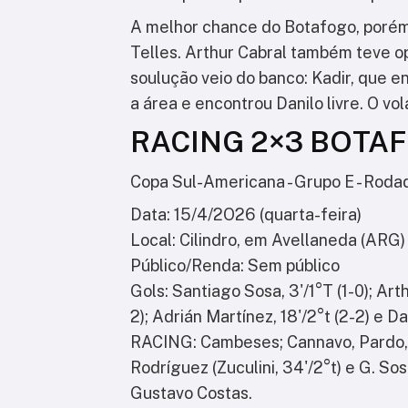
A melhor chance do Botafogo, porém
Telles. Arthur Cabral também teve o
soulução veio do banco: Kadir, que en
a área e encontrou Danilo livre. O vol
RACING 2×3 BOTA
Copa Sul-Americana - Grupo E - Roda
Data: 15/4/2O26 (quarta-feira)
Local: Cilindro, em Avellaneda (ARG)
Público/Renda: Sem público
Gols: Santiago Sosa, 3'/1°T (1-0); Arthu
2); Adrián Martínez, 18'/2°t (2-2) e Da
RACING: Cambeses; Cannavo, Pardo, C
Rodríguez (Zuculini, 34'/2°t) e G. So
Gustavo Costas.