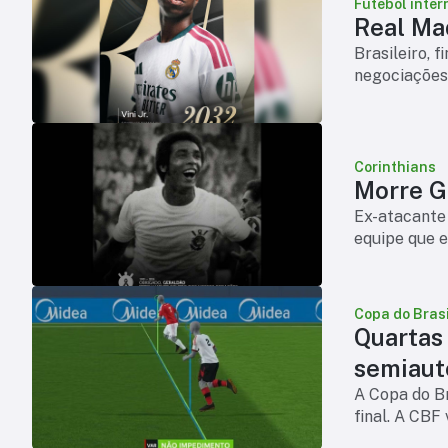
Futebol inter
Real Mad
Brasileiro, 
negociações
Corinthians
Morre Ge
Ex-atacante 
equipe que e
Copa do Brasi
Quartas
semiaut
A Copa do Br
final. A CBF