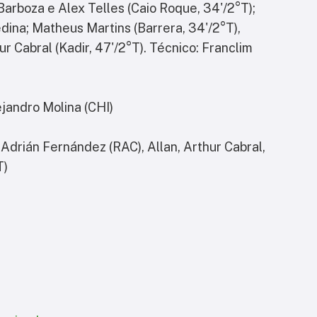
arboza e Alex Telles (Caio Roque, 34'/2°T);
Medina; Matheus Martins (Barrera, 34'/2°T),
hur Cabral (Kadir, 47'/2°T). Técnico: Franclim
ejandro Molina (CHI)
Adrián Fernández (RAC), Allan, Arthur Cabral,
T)