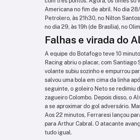
com três pontos. Agora, os times só 
Americana no fim de abril. No dia 28
Petrolero, às 21h30, no Nilton Santos
no dia 29, às 19h (de Brasília), no Oli
Falhas e virada do A
A equipe do Botafogo teve 10 minutos
Racing abriu o placar, com Santiago 
volante subiu sozinho e empurrou par
salvou uma bola em cima da linha apó
seguinte, o goleiro Neto se redimiu
zagueiro Colombo. Depois disso, o A
a se aproximar do gol adversário. M
Aos 22 minutos, Ferraresi lançou par
para Arthur Cabral. O atacante avan
tudo igual.