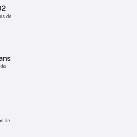
32
es de
ians
 da
as de