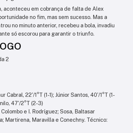
, aconteceu em cobrança de falta de Alex
portunidade no fim, mas sem sucesso. Mas a
trou no minuto anterior, recebeu a bola, invadiu
ante só escorou para garantir o triunfo.
FOGO
da 2
r Cabral, 22'/1°T (1-1); Júnior Santos, 40'/1°T (1-
nilo, 47'/2°T (2-3)
olombo e I. Rodríguez; Sosa, Baltasar
sa; Martirena, Maravilla e Conechny. Técnico: