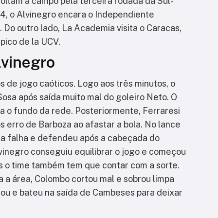
voltam a campo pela terceira rodada da Sul-
/4, o Alvinegro encara o Independiente
. Do outro lado, La Academia visita o Caracas,
mpico de la UCV.
lvinegro
 de jogo caóticos. Logo aos três minutos, o
Sosa após saída muito mal do goleiro Neto. O
a o fundo da rede. Posteriormente, Ferraresi
s erro de Barboza ao afastar a bola. No lance
 da falha e defendeu após a cabeçada do
lvinegro conseguiu equilibrar o jogo e começou
as o time também tem que contar com a sorte.
a a área, Colombo cortou mal e sobrou limpa
çou e bateu na saída de Cambeses para deixar