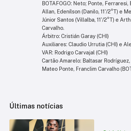
BOTAFOGO: Neto; Ponte, Ferraresi, B
Allan, Edenílson (Danilo, 11'/2°T) e 
Júnior Santos (Villalba, 11'/2°T) e Art
Carvalho.
Árbitro: Cristián Garay (CHI)
Auxiliares: Claudio Urrutia (CHI) e Al
VAR: Rodrigo Carvajal (CHI)
Cartão Amarelo: Baltasar Rodríguez, 
Mateo Ponte, Franclim Carvalho (BO
Últimas notícias