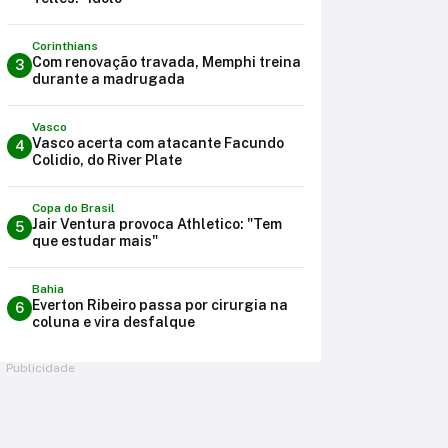
Corinthians
Com renovação travada, Memphi treina
3
durante a madrugada
Vasco
Vasco acerta com atacante Facundo
4
Colidio, do River Plate
Copa do Brasil
Jair Ventura provoca Athletico: "Tem
5
que estudar mais"
Bahia
Everton Ribeiro passa por cirurgia na
6
coluna e vira desfalque
Publicidade