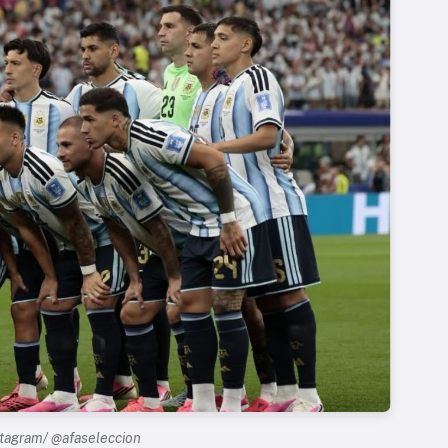
stagram/ @afaseleccion