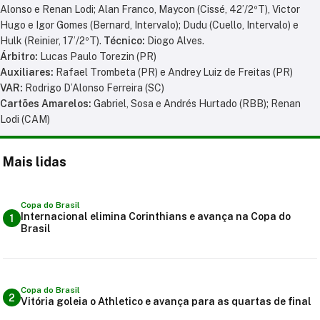
Alonso e Renan Lodi; Alan Franco, Maycon (Cissé, 42’/2ºT), Victor
Hugo e Igor Gomes (Bernard, Intervalo); Dudu (Cuello, Intervalo) e
Hulk (Reinier, 17’/2ºT).
Técnico:
Diogo Alves.
Árbitro:
Lucas Paulo Torezin (PR)
Auxiliares:
Rafael Trombeta (PR) e Andrey Luiz de Freitas (PR)
VAR:
Rodrigo D’Alonso Ferreira (SC)
Cartões Amarelos:
Gabriel, Sosa e Andrés Hurtado (RBB); Renan
Lodi (CAM)
Mais lidas
Copa do Brasil
Internacional elimina Corinthians e avança na Copa do
1
Brasil
Copa do Brasil
2
Vitória goleia o Athletico e avança para as quartas de final