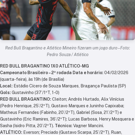
Red Bull Bragantino e Atlético Mineiro fizeram um jogo duro – Foto:
Pedro Souza / Atlético
RED BULL BRAGANTINO 1X0 ATLÉTICO-MG
Campeonato Brasileiro – 2ª rodada
Data e horário:
04/02/2026
(quarta-feira), às 19h (de Brasília)
Local:
Estádio Cícero de Souza Marques, Bragança Paulista (SP)
Gols:
Gustavinho (37’/1ºT, 1-0)
RED BULL BRAGANTINO:
Cleiton; Andrés Hurtado, Alix Vinícius
(Pedro Henrique, 25’/2ºT), Gustavo Marques e Juninho Capixaba;
Matheus Fernandes (Fabinho, 20’/2ºT), Gabriel (Sosa, 21’/2ºT) e
Gustavinho (Eric Ramires, 36’/2ºT); Lucas Barbosa, Henry Mosquera e
Sasha (Isidro Pitta, 20’/2ºT).
Técnico:
Vagner Mancini.
ATLÉTICO:
Everson; Preciado (Gustavo Scarpa, 25’/2ºT), Ruan,