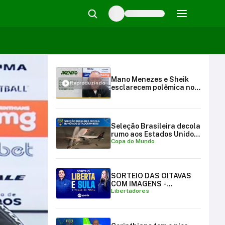
Mano Menezes e Sheik
Reproduzindo
esclarecem polêmica no
Corinthians: "Decisões" |
Arena SBT (20/11/23)
Seleção Brasileira decola
rumo aos Estados Unidos
Copa do Mundo
para a Copa do Mundo
SORTEIO DAS OITAVAS
COM IMAGENS -
Libertadores
LIBERTADORES E
SULAMERICANA