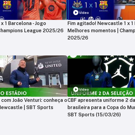
Vídeo
x 1 Barcelona - Jogo
Fim agitado! Newcastle 1 x 1 
 Champions League 2025/26
Melhores momentos | Champ
2025/26
Vídeo
 com João Venturi: conheça o
CBF apresenta uniforme 2 d
Newcastle | SBT Sports
brasileira para a Copa do Mu
SBT Sports (15/03/26)