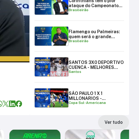
Corinthians tem o pior
ataque do Campeonato
Brasileirão
Brasileiro
Flamengo ou Palmeiras:
quem será o grande
Brasileirão
campeão brasileiro?
SANTOS 3X0 DEPORTIVO
CUENCA - MELHORES
Santos
MOMENTOS
SÃO PAULO 1 X 1
MILLONARIOS -
Copa Sul-Americana
MELHORES MOMENTOS |
COPA SUL-AMERICANA
Ver tudo