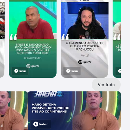
1min
1min
1min
Ver tudo
Vídeo