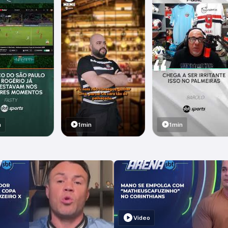
n
1min
1min
Vídeo