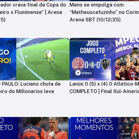
ador crava final da Copa do
Mano se empolga com
zeiro x Fluminense" | Arena
“Matheuscafuzinho” no Corint
25)
Arena SBT (10/12/25)
Vídeo
PAULO: Luciano chuta de
Lanús 0 (5) x (4) 0 Atlético-
iro do Millonarios leva
COMPLETO | Final Sul-Ameri