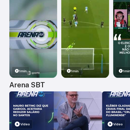
1min
1min
1mi
Arena SBT
Vídeo
Vídeo