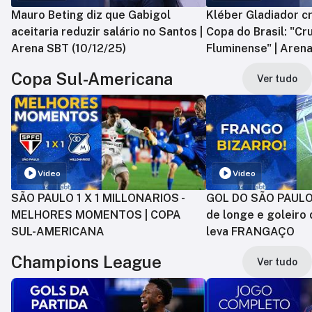
Mauro Beting diz que Gabigol
Kléber Gladiador cr
aceitaria reduzir salário no Santos |
Copa do Brasil: "Cr
Arena SBT (10/12/25)
Fluminense" | Arena
Copa Sul-Americana
Ver tudo
Vídeo
Vídeo
SÃO PAULO 1 X 1 MILLONARIOS -
GOL DO SÃO PAULO:
MELHORES MOMENTOS | COPA
de longe e goleiro 
SUL-AMERICANA
leva FRANGAÇO
Champions League
Ver tudo