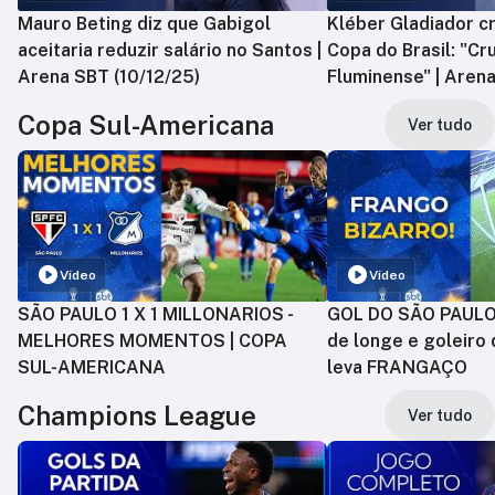
Mauro Beting diz que Gabigol
Kléber Gladiador cr
aceitaria reduzir salário no Santos |
Copa do Brasil: "Cr
Arena SBT (10/12/25)
Fluminense" | Arena
Copa Sul-Americana
Ver tudo
Vídeo
Vídeo
SÃO PAULO 1 X 1 MILLONARIOS -
GOL DO SÃO PAULO:
MELHORES MOMENTOS | COPA
de longe e goleiro 
SUL-AMERICANA
leva FRANGAÇO
Champions League
Ver tudo