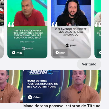
1min
1min
1min
Ver tudo
Vídeo
Mano detona possível retorno de Tite ao