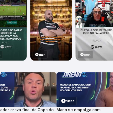
n
1min
1min
Vídeo
ador crava final da Copa do
Mano se empolga com