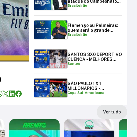
ataque do Campeonato
Brasileirão
Brasileiro
Flamengo ou Palmeiras:
quem será o grande
Brasileirão
campeão brasileiro?
SANTOS 3X0 DEPORTIVO
CUENCA - MELHORES
Santos
MOMENTOS
)
SÃO PAULO 1 X 1
MILLONARIOS -
Copa Sul-Americana
MELHORES MOMENTOS |
COPA SUL-AMERICANA
Ver tudo