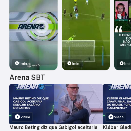
1min
1min
1mi
Arena SBT
Vídeo
Vídeo
Mauro Beting diz que Gabigol aceitaria
Kléber Gladi