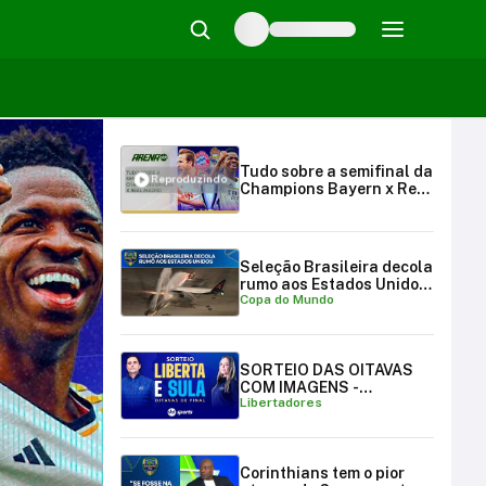
Tudo sobre a semifinal da
Reproduzindo
Champions Bayern x Real
Madrid | Arena SBT
(29/04/2024)
Seleção Brasileira decola
rumo aos Estados Unidos
Copa do Mundo
para a Copa do Mundo
SORTEIO DAS OITAVAS
COM IMAGENS -
Libertadores
LIBERTADORES E
SULAMERICANA
Corinthians tem o pior