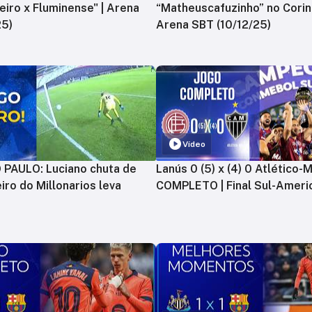
zeiro x Fluminense" | Arena
“Matheuscafuzinho” no Corint
25)
Arena SBT (10/12/25)
Vídeo
PAULO: Luciano chuta de
Lanús 0 (5) x (4) 0 Atlético-
iro do Millonarios leva
COMPLETO | Final Sul-Ameri