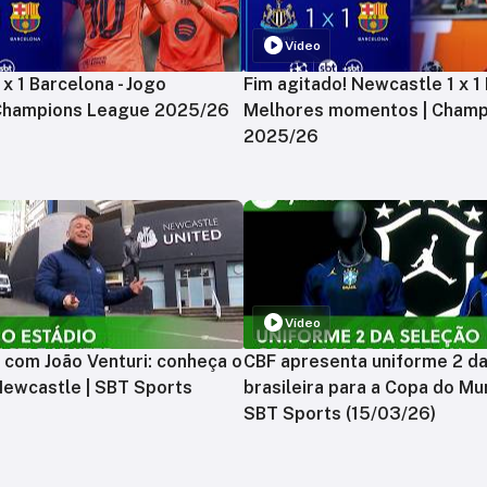
Vídeo
x 1 Barcelona - Jogo
Fim agitado! Newcastle 1 x 1 
 Champions League 2025/26
Melhores momentos | Champ
2025/26
Vídeo
 com João Venturi: conheça o
CBF apresenta uniforme 2 d
Newcastle | SBT Sports
brasileira para a Copa do Mu
SBT Sports (15/03/26)