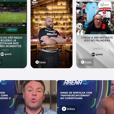
n
1min
1min
Vídeo