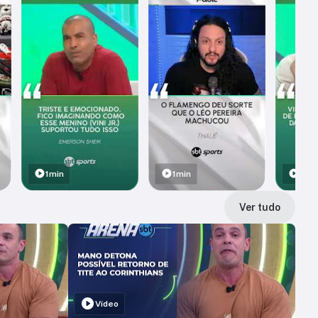
1min
1min
1min
Ver tudo
Vídeo