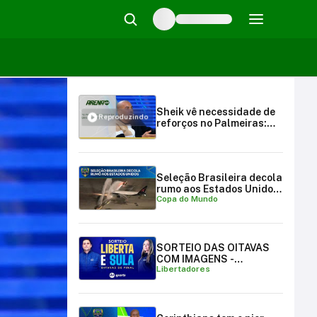
Sheik vê necessidade de
Reproduzindo
reforços no Palmeiras:
"Precisa de uns 4
titulares" | Arena SBT
(23/10/23)
Seleção Brasileira decola
rumo aos Estados Unidos
Copa do Mundo
para a Copa do Mundo
SORTEIO DAS OITAVAS
COM IMAGENS -
Libertadores
LIBERTADORES E
SULAMERICANA