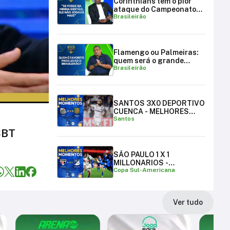
Corinthians tem o pior
ataque do Campeonato
Brasileirão
Brasileiro
Flamengo ou Palmeiras:
quem será o grande
Brasileirão
campeão brasileiro?
SANTOS 3X0 DEPORTIVO
CUENCA - MELHORES
Santos
MOMENTOS
SBT
SÃO PAULO 1 X 1
MILLONARIOS -
Copa Sul-Americana
MELHORES MOMENTOS |
COPA SUL-AMERICANA
Ver tudo