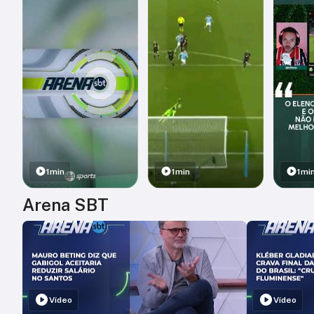
1min
1min
1mi
Arena SBT
Vídeo
Vídeo