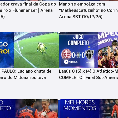
ador crava final da Copa do
Mano se empolga com
zeiro x Fluminense" | Arena
“Matheuscafuzinho” no Corint
25)
Arena SBT (10/12/25)
Vídeo
PAULO: Luciano chuta de
Lanús 0 (5) x (4) 0 Atlético-
iro do Millonarios leva
COMPLETO | Final Sul-Ameri