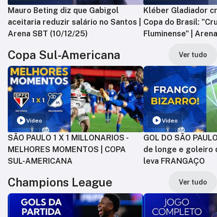
Mauro Beting diz que Gabigol
Kléber Gladiador cr
aceitaria reduzir salário no Santos |
Copa do Brasil: "Cr
Arena SBT (10/12/25)
Fluminense" | Arena
Copa Sul-Americana
Ver tudo
Vídeo
Vídeo
SÃO PAULO 1 X 1 MILLONARIOS -
GOL DO SÃO PAULO:
MELHORES MOMENTOS | COPA
de longe e goleiro 
SUL-AMERICANA
leva FRANGAÇO
Champions League
Ver tudo