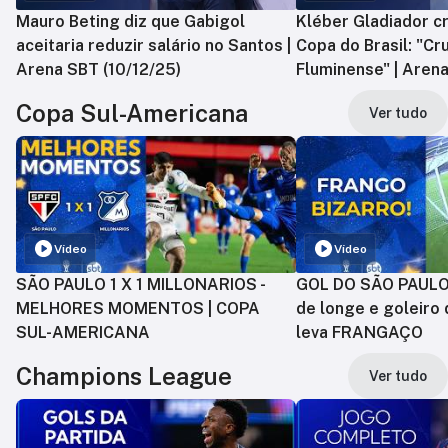
Mauro Beting diz que Gabigol
Kléber Gladiador cr
aceitaria reduzir salário no Santos |
Copa do Brasil: "Cr
Arena SBT (10/12/25)
Fluminense" | Arena
Copa Sul-Americana
Ver tudo
Vídeo
Vídeo
SÃO PAULO 1 X 1 MILLONARIOS -
GOL DO SÃO PAULO:
MELHORES MOMENTOS | COPA
de longe e goleiro 
SUL-AMERICANA
leva FRANGAÇO
Champions League
Ver tudo