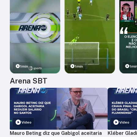
1min
1min
1mi
Arena SBT
Vídeo
Vídeo
Mauro Beting diz que Gabigol aceitaria
Kléber Gladi