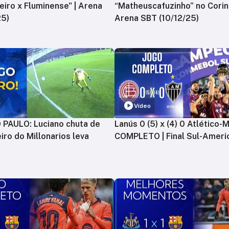
zeiro x Fluminense" | Arena
“Matheuscafuzinho” no Corint
25)
Arena SBT (10/12/25)
Vídeo
PAULO: Luciano chuta de
Lanús 0 (5) x (4) 0 Atlético-
iro do Millonarios leva
COMPLETO | Final Sul-Ameri