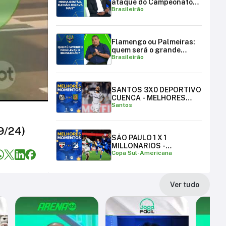
ataque do Campeonato
Brasileirão
Brasileiro
Flamengo ou Palmeiras:
quem será o grande
Brasileirão
campeão brasileiro?
SANTOS 3X0 DEPORTIVO
CUENCA - MELHORES
Santos
MOMENTOS
9/24)
SÃO PAULO 1 X 1
MILLONARIOS -
Copa Sul-Americana
MELHORES MOMENTOS |
COPA SUL-AMERICANA
Ver tudo