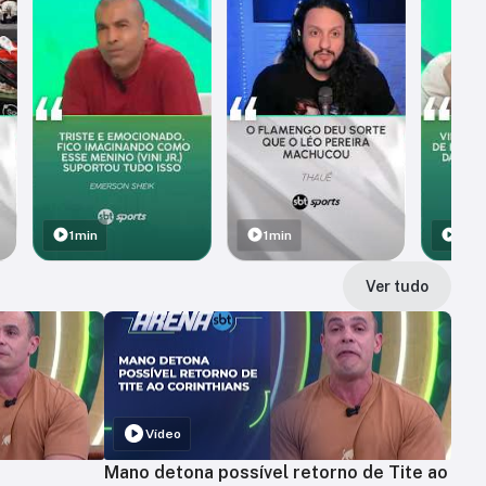
1min
1min
1min
Ver tudo
Vídeo
Mano detona possível retorno de Tite ao