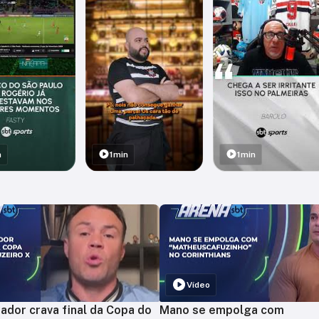
n
1min
1min
Vídeo
ador crava final da Copa do
Mano se empolga com