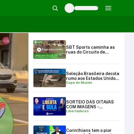
SBT Sports caminha as
Reproduzindo
ruas do Circuito de
Mônaco, da Fórmula 1! |
SBT Sports (29/09/24)
Seleção Brasileira decola
rumo aos Estados Unidos
Copa do Mundo
para a Copa do Mundo
SORTEIO DAS OITAVAS
COM IMAGENS -
Libertadores
LIBERTADORES E
SULAMERICANA
Corinthians tem o pior