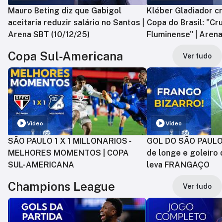
Mauro Beting diz que Gabigol
Kléber Gladiador cr
aceitaria reduzir salário no Santos |
Copa do Brasil: "Cr
Arena SBT (10/12/25)
Fluminense" | Arena
Copa Sul-Americana
Ver tudo
Vídeo
Vídeo
SÃO PAULO 1 X 1 MILLONARIOS -
GOL DO SÃO PAULO:
MELHORES MOMENTOS | COPA
de longe e goleiro 
SUL-AMERICANA
leva FRANGAÇO
Champions League
Ver tudo