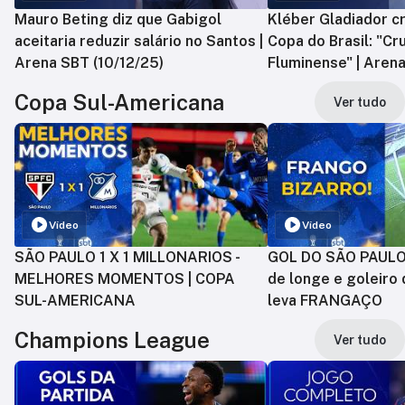
Mauro Beting diz que Gabigol
Kléber Gladiador cr
aceitaria reduzir salário no Santos |
Copa do Brasil: "Cr
Arena SBT (10/12/25)
Fluminense" | Arena
Copa Sul-Americana
Ver tudo
Vídeo
Vídeo
SÃO PAULO 1 X 1 MILLONARIOS -
GOL DO SÃO PAULO:
MELHORES MOMENTOS | COPA
de longe e goleiro 
SUL-AMERICANA
leva FRANGAÇO
Champions League
Ver tudo