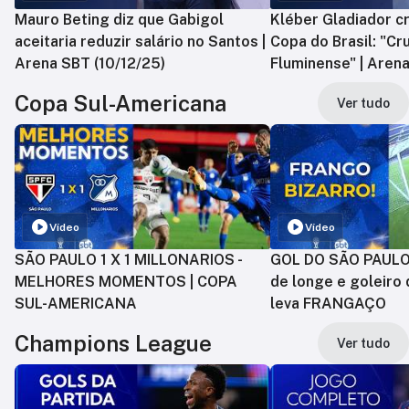
Mauro Beting diz que Gabigol
Kléber Gladiador cr
aceitaria reduzir salário no Santos |
Copa do Brasil: "Cr
Arena SBT (10/12/25)
Fluminense" | Arena
Copa Sul-Americana
Ver tudo
Vídeo
Vídeo
SÃO PAULO 1 X 1 MILLONARIOS -
GOL DO SÃO PAULO:
MELHORES MOMENTOS | COPA
de longe e goleiro 
SUL-AMERICANA
leva FRANGAÇO
Champions League
Ver tudo