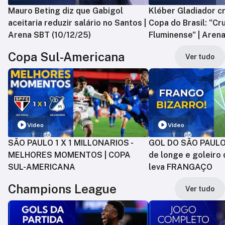
Mauro Beting diz que Gabigol
Kléber Gladiador cr
aceitaria reduzir salário no Santos |
Copa do Brasil: "Cr
Arena SBT (10/12/25)
Fluminense" | Arena
Copa Sul-Americana
Ver tudo
Vídeo
Vídeo
SÃO PAULO 1 X 1 MILLONARIOS -
GOL DO SÃO PAULO:
MELHORES MOMENTOS | COPA
de longe e goleiro 
SUL-AMERICANA
leva FRANGAÇO
Champions League
Ver tudo