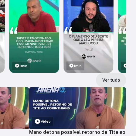
1min
1min
1min
Ver tudo
Vídeo
Mano detona possível retorno de Tite ao