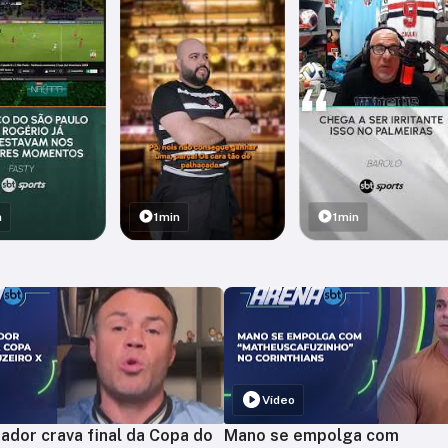
n
1min
1min
Vídeo
ador crava final da Copa do
Mano se empolga com