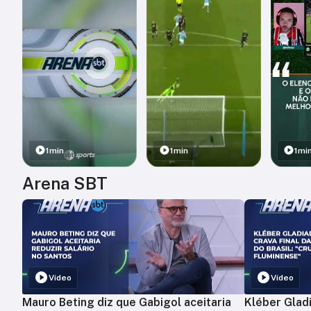
1min
1min
1mi
Arena SBT
Vídeo
Vídeo
Mauro Beting diz que Gabigol aceitaria
Kléber Gladi