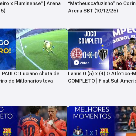
zeiro x Fluminense" | Arena
“Matheuscafuzinho” no Corint
25)
Arena SBT (10/12/25)
Vídeo
PAULO: Luciano chuta de
Lanús 0 (5) x (4) 0 Atlético-
iro do Millonarios leva
COMPLETO | Final Sul-Ameri