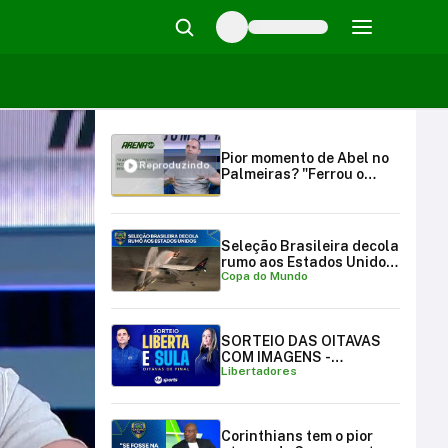
Pior momento de Abel no
Reproduzindo
Palmeiras? "Ferrou o
time", detona Mano |
Arena SBT (09/10/23)
Seleção Brasileira decola
rumo aos Estados Unidos
Copa do Mundo
para a Copa do Mundo
SORTEIO DAS OITAVAS
COM IMAGENS -
Libertadores
LIBERTADORES E
SULAMERICANA
Corinthians tem o pior