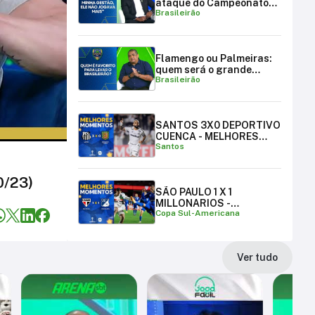
ataque do Campeonato
Brasileirão
Brasileiro
Flamengo ou Palmeiras:
quem será o grande
Brasileirão
campeão brasileiro?
SANTOS 3X0 DEPORTIVO
CUENCA - MELHORES
Santos
MOMENTOS
0/23)
SÃO PAULO 1 X 1
MILLONARIOS -
Copa Sul-Americana
MELHORES MOMENTOS |
COPA SUL-AMERICANA
Ver tudo