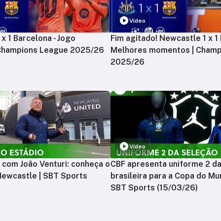
Vídeo
x 1 Barcelona - Jogo
Fim agitado! Newcastle 1 x 1 
 Champions League 2025/26
Melhores momentos | Champ
2025/26
Vídeo
 com João Venturi: conheça o
CBF apresenta uniforme 2 d
Newcastle | SBT Sports
brasileira para a Copa do Mu
SBT Sports (15/03/26)