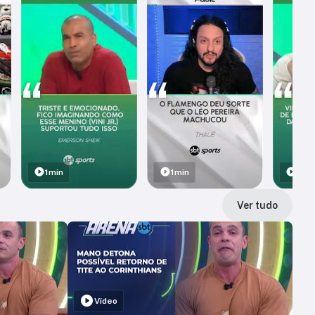
1min
1min
1min
Ver tudo
Vídeo