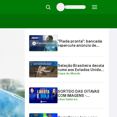
"Piada pronta": bancada
Reproduzindo
repercute anúncio de
Carlos Miguel no
Palmeiras | Arena SBT
(20/08/25)
Seleção Brasileira decola
rumo aos Estados Unidos
Copa do Mundo
para a Copa do Mundo
SORTEIO DAS OITAVAS
COM IMAGENS -
Libertadores
LIBERTADORES E
SULAMERICANA