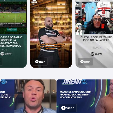
n
1min
1min
Vídeo