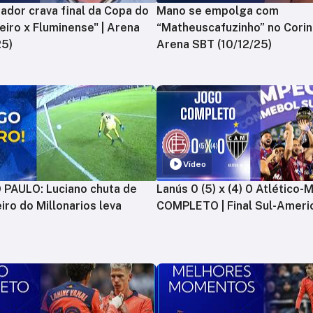
ador crava final da Copa do
Mano se empolga com
zeiro x Fluminense" | Arena
“Matheuscafuzinho” no Corint
25)
Arena SBT (10/12/25)
Vídeo
PAULO: Luciano chuta de
Lanús 0 (5) x (4) 0 Atlético-
iro do Millonarios leva
COMPLETO | Final Sul-Ameri