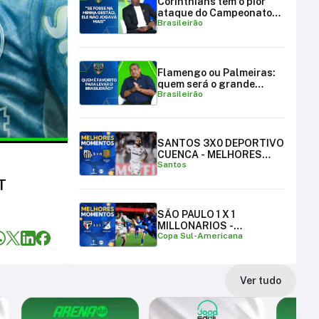
Corinthians tem o pior
ataque do Campeonato
Brasileirão
Brasileiro
Flamengo ou Palmeiras:
quem será o grande
Brasileirão
campeão brasileiro?
SANTOS 3X0 DEPORTIVO
CUENCA - MELHORES
Santos
MOMENTOS
T
SÃO PAULO 1 X 1
MILLONARIOS -
Copa Sul-Americana
MELHORES MOMENTOS |
COPA SUL-AMERICANA
Ver tudo