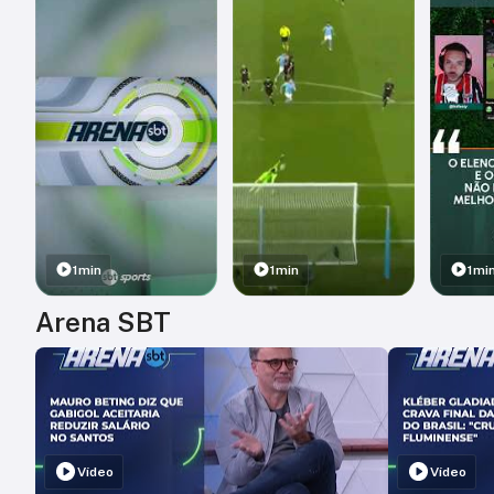
1min
1min
1mi
Arena SBT
Vídeo
Vídeo