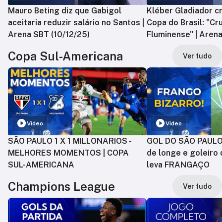
Mauro Beting diz que Gabigol
Kléber Gladiador cr
aceitaria reduzir salário no Santos |
Copa do Brasil: "Cr
Arena SBT (10/12/25)
Fluminense" | Arena
Copa Sul-Americana
Ver tudo
Vídeo
Vídeo
SÃO PAULO 1 X 1 MILLONARIOS -
GOL DO SÃO PAULO:
MELHORES MOMENTOS | COPA
de longe e goleiro 
SUL-AMERICANA
leva FRANGAÇO
Champions League
Ver tudo