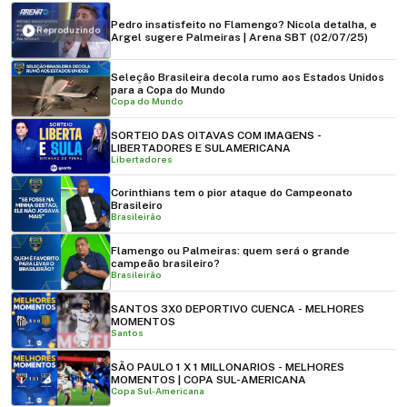
Pedro insatisfeito no Flamengo? Nicola detalha, e
Reproduzindo
Argel sugere Palmeiras | Arena SBT (02/07/25)
Seleção Brasileira decola rumo aos Estados Unidos
para a Copa do Mundo
Copa do Mundo
SORTEIO DAS OITAVAS COM IMAGENS -
LIBERTADORES E SULAMERICANA
Libertadores
Corinthians tem o pior ataque do Campeonato
Brasileiro
Brasileirão
Flamengo ou Palmeiras: quem será o grande
campeão brasileiro?
Brasileirão
SANTOS 3X0 DEPORTIVO CUENCA - MELHORES
MOMENTOS
Santos
SÃO PAULO 1 X 1 MILLONARIOS - MELHORES
MOMENTOS | COPA SUL-AMERICANA
Copa Sul-Americana