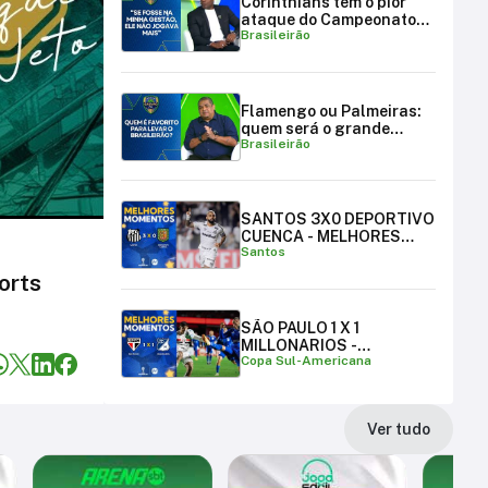
Corinthians tem o pior
ataque do Campeonato
Brasileirão
Brasileiro
Flamengo ou Palmeiras:
quem será o grande
Brasileirão
campeão brasileiro?
SANTOS 3X0 DEPORTIVO
CUENCA - MELHORES
Santos
MOMENTOS
orts
SÃO PAULO 1 X 1
MILLONARIOS -
Copa Sul-Americana
MELHORES MOMENTOS |
COPA SUL-AMERICANA
Ver tudo