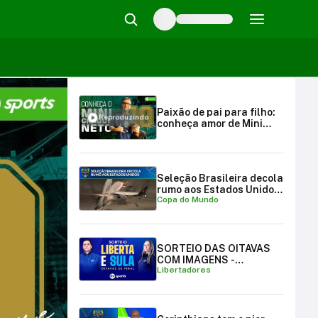
Paixão de pai para filho:
Reproduzindo
conheça amor de Mini
Craque Neto pelo
Corinthians | SBT Sports
(10/08/25)
Seleção Brasileira decola
rumo aos Estados Unidos
Copa do Mundo
para a Copa do Mundo
SORTEIO DAS OITAVAS
COM IMAGENS -
Libertadores
LIBERTADORES E
SULAMERICANA