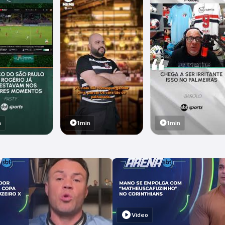
n
1min
1min
Vídeo