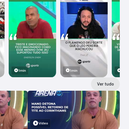
1min
1min
1min
Ver tudo
Vídeo