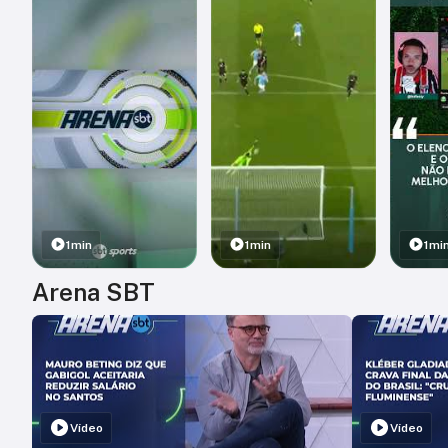
1min
1min
1mi
Arena SBT
Vídeo
Vídeo