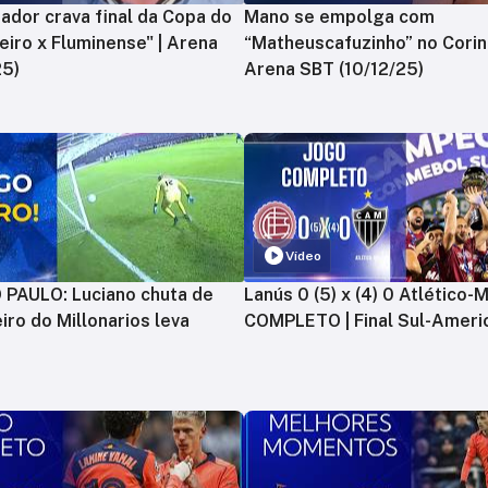
ador crava final da Copa do
Mano se empolga com
zeiro x Fluminense" | Arena
“Matheuscafuzinho” no Corint
25)
Arena SBT (10/12/25)
Vídeo
PAULO: Luciano chuta de
Lanús 0 (5) x (4) 0 Atlético-
iro do Millonarios leva
COMPLETO | Final Sul-Ameri