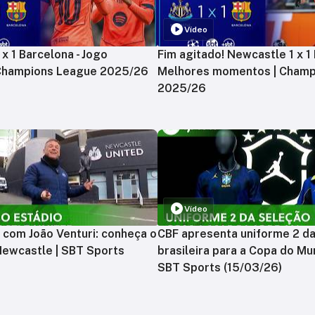
Vídeo
x 1 Barcelona - Jogo
Fim agitado! Newcastle 1 x 1 
 Champions League 2025/26
Melhores momentos | Champ
2025/26
Vídeo
 com João Venturi: conheça o
CBF apresenta uniforme 2 d
Newcastle | SBT Sports
brasileira para a Copa do Mu
SBT Sports (15/03/26)