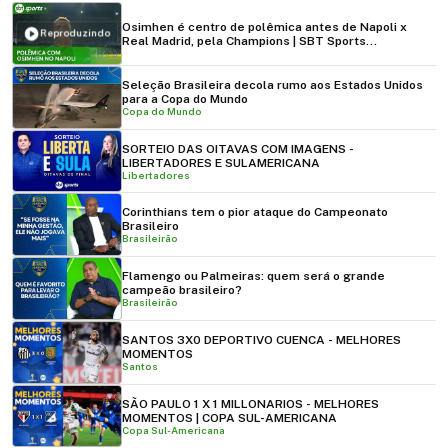
Osimhen é centro de polêmica antes de Napoli x
Reproduzindo
Real Madrid, pela Champions | SBT Sports
(01/10/2023)
Seleção Brasileira decola rumo aos Estados Unidos
para a Copa do Mundo
Copa do Mundo
SORTEIO DAS OITAVAS COM IMAGENS -
LIBERTADORES E SULAMERICANA
Libertadores
Corinthians tem o pior ataque do Campeonato
Brasileiro
Brasileirão
Flamengo ou Palmeiras: quem será o grande
campeão brasileiro?
Brasileirão
SANTOS 3X0 DEPORTIVO CUENCA - MELHORES
MOMENTOS
Santos
SÃO PAULO 1 X 1 MILLONARIOS - MELHORES
MOMENTOS | COPA SUL-AMERICANA
Copa Sul-Americana