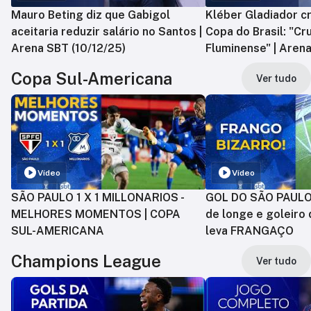
Mauro Beting diz que Gabigol
Kléber Gladiador cr
aceitaria reduzir salário no Santos |
Copa do Brasil: "Cr
Arena SBT (10/12/25)
Fluminense" | Arena
Copa Sul-Americana
Ver tudo
Vídeo
Vídeo
SÃO PAULO 1 X 1 MILLONARIOS -
GOL DO SÃO PAULO:
MELHORES MOMENTOS | COPA
de longe e goleiro 
SUL-AMERICANA
leva FRANGAÇO
Champions League
Ver tudo