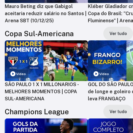
Mauro Beting diz que Gabigol
Kléber Gladiador cr
aceitaria reduzir salário no Santos |
Copa do Brasil: "Cr
Arena SBT (10/12/25)
Fluminense" | Arena
Copa Sul-Americana
Ver tudo
Vídeo
Vídeo
SÃO PAULO 1 X 1 MILLONARIOS -
GOL DO SÃO PAULO:
MELHORES MOMENTOS | COPA
de longe e goleiro 
SUL-AMERICANA
leva FRANGAÇO
Champions League
Ver tudo