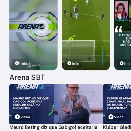
1min
1min
1mi
Arena SBT
Vídeo
Vídeo
Mauro Beting diz que Gabigol aceitaria
Kléber Gladi