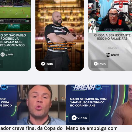
n
1min
1min
Vídeo
ador crava final da Copa do
Mano se empolga com