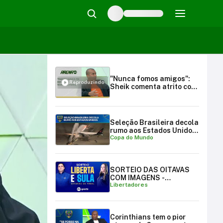
"Nunca fomos amigos":
Reproduzindo
Sheik comenta atrito com
Fagner | Arena SBT
(13/01/25)
Seleção Brasileira decola
rumo aos Estados Unidos
Copa do Mundo
para a Copa do Mundo
SORTEIO DAS OITAVAS
COM IMAGENS -
Libertadores
LIBERTADORES E
SULAMERICANA
Corinthians tem o pior