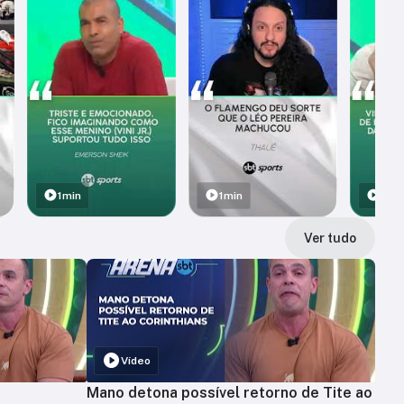
1min
1min
1min
Ver tudo
Vídeo
Mano detona possível retorno de Tite ao