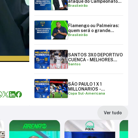
ataque do Campeonato
Brasileirão
Brasileiro
Flamengo ou Palmeiras:
quem será o grande
Brasileirão
campeão brasileiro?
SANTOS 3X0 DEPORTIVO
CUENCA - MELHORES
Santos
MOMENTOS
SÃO PAULO 1 X 1
MILLONARIOS -
Copa Sul-Americana
MELHORES MOMENTOS |
COPA SUL-AMERICANA
Ver tudo