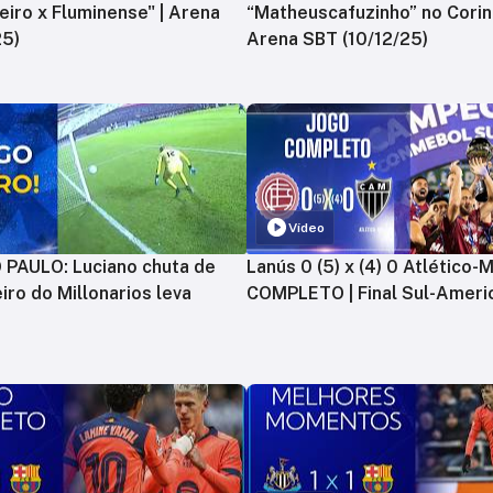
zeiro x Fluminense" | Arena
“Matheuscafuzinho” no Corint
25)
Arena SBT (10/12/25)
Vídeo
PAULO: Luciano chuta de
Lanús 0 (5) x (4) 0 Atlético-
iro do Millonarios leva
COMPLETO | Final Sul-Ameri