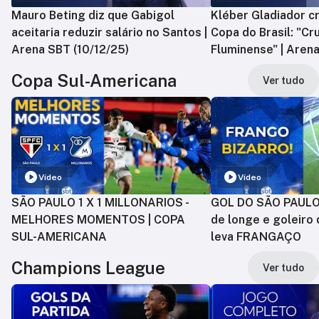
Mauro Beting diz que Gabigol
Kléber Gladiador cr
aceitaria reduzir salário no Santos |
Copa do Brasil: "Cr
Arena SBT (10/12/25)
Fluminense" | Arena
Copa Sul-Americana
Ver tudo
Vídeo
Vídeo
SÃO PAULO 1 X 1 MILLONARIOS -
GOL DO SÃO PAULO:
MELHORES MOMENTOS | COPA
de longe e goleiro 
SUL-AMERICANA
leva FRANGAÇO
Champions League
Ver tudo