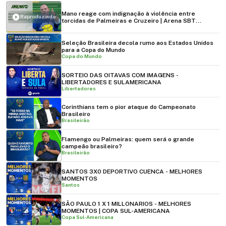
Mano reage com indignação à violência entre
Reproduzindo
torcidas de Palmeiras e Cruzeiro | Arena SBT
(28/10/24)
Seleção Brasileira decola rumo aos Estados Unidos
para a Copa do Mundo
Copa do Mundo
SORTEIO DAS OITAVAS COM IMAGENS -
LIBERTADORES E SULAMERICANA
Libertadores
Corinthians tem o pior ataque do Campeonato
Brasileiro
Brasileirão
Flamengo ou Palmeiras: quem será o grande
campeão brasileiro?
Brasileirão
SANTOS 3X0 DEPORTIVO CUENCA - MELHORES
MOMENTOS
Santos
SÃO PAULO 1 X 1 MILLONARIOS - MELHORES
MOMENTOS | COPA SUL-AMERICANA
Copa Sul-Americana