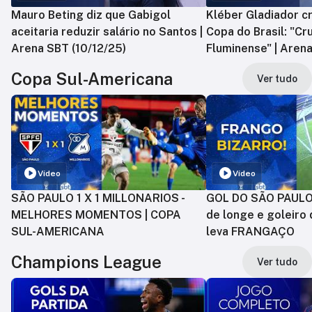
Mauro Beting diz que Gabigol
Kléber Gladiador cr
aceitaria reduzir salário no Santos |
Copa do Brasil: "Cr
Arena SBT (10/12/25)
Fluminense" | Arena
Copa Sul-Americana
Ver tudo
Vídeo
Vídeo
SÃO PAULO 1 X 1 MILLONARIOS -
GOL DO SÃO PAULO:
MELHORES MOMENTOS | COPA
de longe e goleiro 
SUL-AMERICANA
leva FRANGAÇO
Champions League
Ver tudo