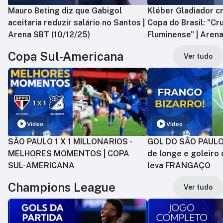
Mauro Beting diz que Gabigol
Kléber Gladiador cr
aceitaria reduzir salário no Santos |
Copa do Brasil: "Cr
Arena SBT (10/12/25)
Fluminense" | Arena
Copa Sul-Americana
Ver tudo
Vídeo
Vídeo
SÃO PAULO 1 X 1 MILLONARIOS -
GOL DO SÃO PAULO:
MELHORES MOMENTOS | COPA
de longe e goleiro 
SUL-AMERICANA
leva FRANGAÇO
Champions League
Ver tudo